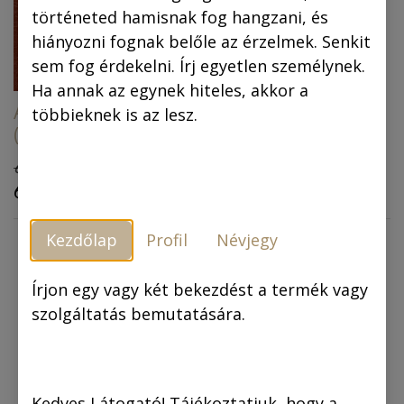
történeted hamisnak fog hangzani, és
Piszkos Fred, a
hiányozni fognak belőle az érzelmek. Senkit
kapitány (színes
sem fog érdekelni. Írj egyetlen személynek.
képregény) (4.
Ha annak az egynek hiteles, akkor a
kiadás)
Az arany ember
többieknek is az lesz.
(színes képregény)
6.990,00
Ft
6.990,00
Ft
6.291,00
Ft
5.941,50
Ft
Kezdőlap
Profil
Névjegy
Írjon egy vagy két bekezdést a termék vagy
szolgáltatás bemutatására.
Kedves Látogató! Tájékoztatjuk, hogy a