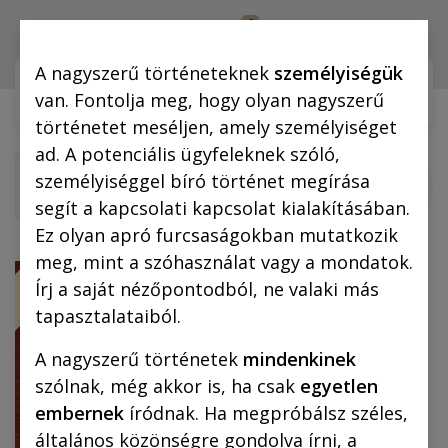
0
Bejelentkezés
A nagyszerű történeteknek
személyiségük
Webshop (mobilra)
Webshop (
van. Fontolja meg, hogy olyan nagyszerű
történetet meséljen, amely személyiséget
ad. A potenciális ügyfeleknek szóló,
személyiséggel bíró történet megírása
segít a kapcsolati kapcsolat kialakításában.
Ez olyan apró furcsaságokban mutatkozik
meg, mint a szóhasználat vagy a mondatok.
ÚJ!
Írj a saját nézőpontodból, ne valaki más
tapasztalataiból.
A nagyszerű történetek
mindenkinek
szólnak, még akkor is, ha csak
egyetlen
embernek
íródnak. Ha megpróbálsz széles,
általános közönségre gondolva írni, a