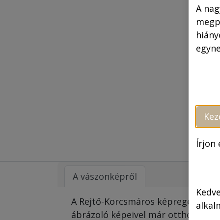
A nag
megpr
hiány
egyne
Kez
Írjon
A vászonképről
Kedve
A Rejtő-Korcsmáros képregények ik
alkal
ábrázoló képeivel már otthonunkat 