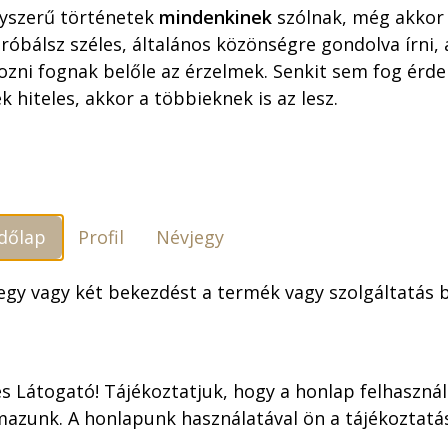
ÁTFUTÁSI IDŐ: AKÁR 1
yszerű történetek
mindenkinek
szólnak, még akkor 
óbálsz széles, általános közönségre gondolva írni,
19.800,00
F
ozni fognak belőle az érzelmek. Senkit sem fog érdek
k hiteles, akkor a többieknek is az lesz.
Szállítási feltételek
dőlap
Profil
Névjegy
 egy vagy két bekezdést a termék vagy szolgáltatás
s Látogató! Tájékoztatjuk, hogy a honlap felhaszná
onikus jeleneteit
mazunk. A honlapunk használatával ön a tájékoztat
is díszíthetjük, hogy