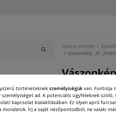
Webshop (asztali gépre)
Ajánlatok
Rejtő-Kor
Összes termék
Ajándé
Vászonkép: „A” „Hobb
Vászonkép
35x50 cm
yszerű történeteknek
személyiségük
van. Fontolja 
 személyiséget ad. A potenciális ügyfeleknek szóló,
Vászonkép-megrendelést 
olati kapcsolat kialakításában. Ez olyan apró furc
(bankkártya) fogadjuk.
a mondatok. Írj a saját nézőpontodból, ne valaki más