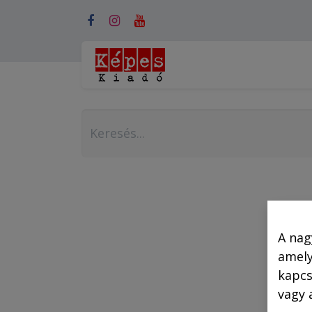
Webshop (mobilra)
A nag
amely
kapcs
vagy 