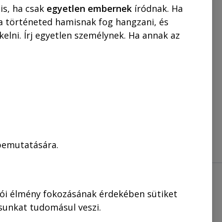
0 MUNKANAP!
is, ha csak
egyetlen embernek
íródnak. Ha
 a történeted hamisnak fog hangzani, és
t
22.000,00
Ft
elni. Írj egyetlen személynek. Ha annak az
KOSÁRBA
 bemutatására.
lói élmény fokozásának érdekében sütiket
ásunkat tudomásul veszi.