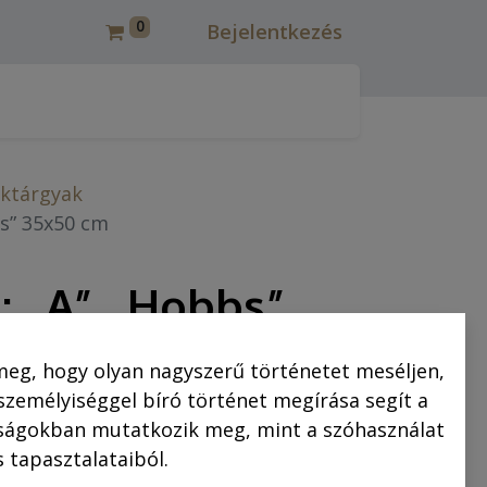
0
Bejelentkezés
csmáros képregények felújítása
Korcsmáros Pál
C
ktárgyak
s” 35x50 cm
: „A” „Hobbs”
meg, hogy olyan nagyszerű történetet meséljen,
 személyiséggel bíró történet megírása segít a
csak előzetes kifizetés esetén
saságokban mutatkozik meg, mint a szóhasználat
 tapasztalataiból.