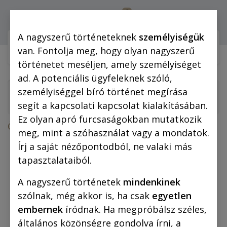
0
Bejelentkezés
A nagyszerű történeteknek
személyiségük
Webshop (mobilra)
Webshop (
van. Fontolja meg, hogy olyan nagyszerű
történetet meséljen, amely személyiséget
ad. A potenciális ügyfeleknek szóló,
személyiséggel bíró történet megírása
segít a kapcsolati kapcsolat kialakításában.
Ez olyan apró furcsaságokban mutatkozik
Összes termék
Ajándéktárgyak
meg, mint a szóhasználat vagy a mondatok.
Vászonkép: „Anna Morgenstern és Sir Oliver
Írj a saját nézőpontodból, ne valaki más
Yolland” 60x60 cm
tapasztalataiból.
A nagyszerű történetek
mindenkinek
szólnak, még akkor is, ha csak
egyetlen
embernek
íródnak. Ha megpróbálsz széles,
általános közönségre gondolva írni, a