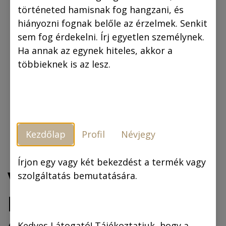
történeted hamisnak fog hangzani, és
hiányozni fognak belőle az érzelmek. Senkit
sem fog érdekelni. Írj egyetlen személynek.
Ha annak az egynek hiteles, akkor a
többieknek is az lesz.
Kezdőlap
Profil
Névjegy
Írjon egy vagy két bekezdést a termék vagy
Vászonkép: „Anna
szolgáltatás bemutatására.
Morgenstern és Sir
Kedves Látogató! Tájékoztatjuk, hogy a