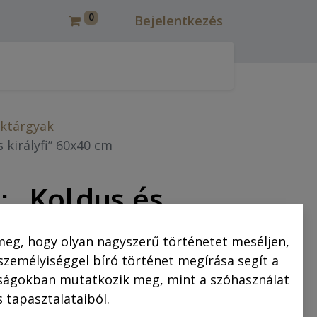
0
Bejelentkezés
csmáros képregények felújítása
Korcsmáros Pál
C
ktárgyak
 királyfi” 60x40 cm
: „Koldus és
60x40 cm
meg, hogy olyan nagyszerű történetet meséljen,
 személyiséggel bíró történet megírása segít a
csak előzetes kifizetés esetén
saságokban mutatkozik meg, mint a szóhasználat
 tapasztalataiból.