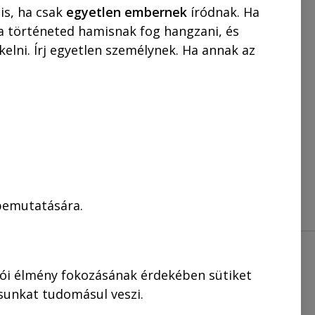
0 MUNKANAP!
is, ha csak
egyetlen embernek
íródnak. Ha
 a történeted hamisnak fog hangzani, és
t
25.000,00
Ft
elni. Írj egyetlen személynek. Ha annak az
KOSÁRBA
 bemutatására.
lói élmény fokozásának érdekében sütiket
ásunkat tudomásul veszi.