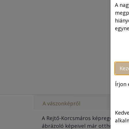
A nag
megpr
hiány
egyne
Kez
Írjon
A vászonképről
Kedve
A Rejtő-Korcsmáros képregények ik
alkal
ábrázoló képeivel már otthonunkat 