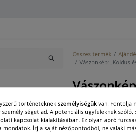
Webshop (asztali gépre)
Ajánlatok
Rejtő-Kor
Összes termék
Ajándé
Vászonkép: „Koldus és
Vászonkép
királyfi” 
yszerű történeteknek
személyiségük
van. Fontolja 
 személyiséget ad. A potenciális ügyfeleknek szóló,
Vászonkép-megrendelést 
olati kapcsolat kialakításában. Ez olyan apró furc
(bankkártya) fogadjuk.
a mondatok. Írj a saját nézőpontodból, ne valaki más