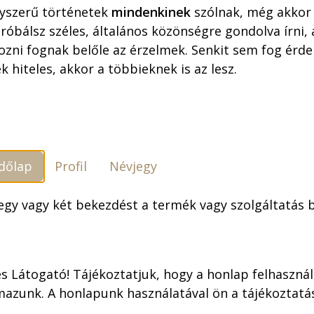
ÁTFUTÁSI IDŐ: AKÁR 1
yszerű történetek
mindenkinek
szólnak, még akkor 
óbálsz széles, általános közönségre gondolva írni,
22.500,00
F
ozni fognak belőle az érzelmek. Senkit sem fog érdek
k hiteles, akkor a többieknek is az lesz.
Szállítási feltételek
dőlap
Profil
Névjegy
 egy vagy két bekezdést a termék vagy szolgáltatás
s Látogató! Tájékoztatjuk, hogy a honlap felhaszná
onikus jeleneteit
mazunk. A honlapunk használatával ön a tájékoztat
is díszíthetjük, hogy