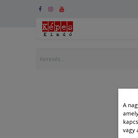
Webshop (mobilra)
A nag
amely
kapcs
vagy 