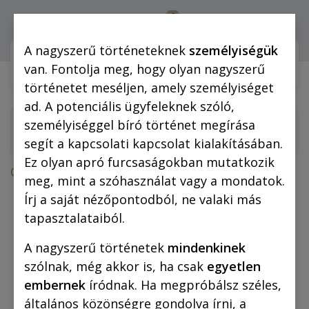
0
Bejelentkezés
A nagyszerű történeteknek
személyiségük
Webshop (mobilra)
Webshop (
van. Fontolja meg, hogy olyan nagyszerű
történetet meséljen, amely személyiséget
ad. A potenciális ügyfeleknek szóló,
személyiséggel bíró történet megírása
segít a kapcsolati kapcsolat kialakításában.
Ez olyan apró furcsaságokban mutatkozik
Összes termék
meg, mint a szóhasználat vagy a mondatok.
Vászonkép: Piszkos Fred a Kapitány 40x60 cm
Írj a saját nézőpontodból, ne valaki más
tapasztalataiból.
A nagyszerű történetek
mindenkinek
szólnak, még akkor is, ha csak
egyetlen
embernek
íródnak. Ha megpróbálsz széles,
általános közönségre gondolva írni, a