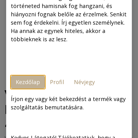
történeted hamisnak fog hangzani, és
hiányozni fognak belőle az érzelmek. Senkit
sem fog érdekelni. Írj egyetlen személynek.
Ha annak az egynek hiteles, akkor a
többieknek is az lesz.
Kezdőlap
Profil
Névjegy
Vászonkép: Piszkos
Írjon egy vagy két bekezdést a termék vagy
Fred a Kapitány
szolgáltatás bemutatására.
40x60 cm
Kedves Látogató! Tájékoztatjuk, hogy a