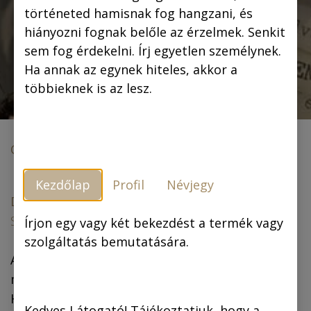
Demokrata.hu: Regényi Huba
történeted hamisnak fog hangzani, és
hiányozni fognak belőle az érzelmek. Senkit
sem fog érdekelni. Írj egyetlen személynek.
Ha annak az egynek hiteles, akkor a
többieknek is az lesz.
Cikkek és megjelenések
A Rejtő-képregények rajzolója Sherlock Holmes univerzumába viszi az olvasót
Kezdőlap
Profil
Névjegy
Demokrata.hu:
A Rejtő-képregények rajzolója
Sherlock Holmes univerzumába viszi az olvasót
Írjon egy vagy két bekezdést a termék vagy
szolgáltatás bemutatására.
A Korcsmáros Pál életművét bemutató sorozat
második darabja a legendás rajzoló Sherlock
Holmes-képregényeinek felújított, áttördelt
Kedves Látogató! Tájékoztatjuk, hogy a