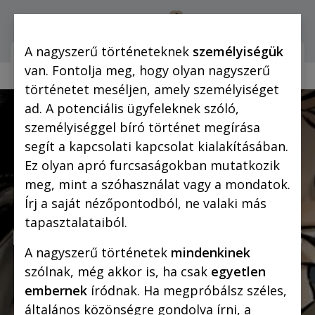
0
Bejelentkezés
A nagyszerű történeteknek
személyiségük
Webshop (mobilra)
Webshop (
van. Fontolja meg, hogy olyan nagyszerű
történetet meséljen, amely személyiséget
ad. A potenciális ügyfeleknek szóló,
személyiséggel bíró történet megírása
segít a kapcsolati kapcsolat kialakításában.
Ez olyan apró furcsaságokban mutatkozik
meg, mint a szóhasználat vagy a mondatok.
A Rejtő-képregények
Írj a saját nézőpontodból, ne valaki más
tapasztalataiból.
rajzolója Sherlock Holmes
A nagyszerű történetek
mindenkinek
univerzumába viszi az
szólnak, még akkor is, ha csak
egyetlen
olvasót
embernek
íródnak. Ha megpróbálsz széles,
általános közönségre gondolva írni, a