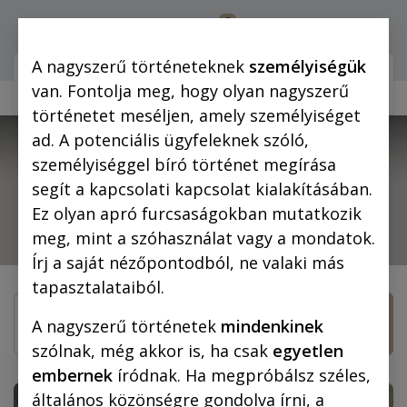
0
Bejelentkezés
A nagyszerű történeteknek
személyiségük
Webshop (mobilra)
Webshop (
van. Fontolja meg, hogy olyan nagyszerű
történetet meséljen, amely személyiséget
ad. A potenciális ügyfeleknek szóló,
személyiséggel bíró történet megírása
Cikkek és megjelenések
segít a kapcsolati kapcsolat kialakításában.
Ez olyan apró furcsaságokban mutatkozik
meg, mint a szóhasználat vagy a mondatok.
Írj a saját nézőpontodból, ne valaki más
tapasztalataiból.
A nagyszerű történetek
mindenkinek
szólnak, még akkor is, ha csak
egyetlen
embernek
íródnak. Ha megpróbálsz széles,
általános közönségre gondolva írni, a