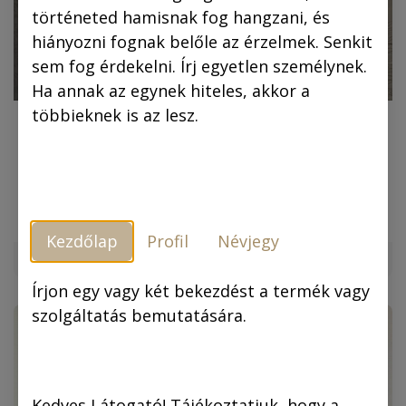
történeted hamisnak fog hangzani, és
hiányozni fognak belőle az érzelmek. Senkit
sem fog érdekelni. Írj egyetlen személynek.
Ha annak az egynek hiteles, akkor a
többieknek is az lesz.
Újjászületett örökség, avagy Jókai-mű
képregényben
Nem minden klasszikus adaptáció öregszik jól, ám Korcsmáros
Pál Az arany ember-feldolgozása ma is magával ragadó
képregény, amelyben Jókai Mór kalandregénye kivételes
lendületet kap. Jókai Mór 1872-be...
Kezdőlap
Profil
Névjegy
2026. júl. 9.
Írjon egy vagy két bekezdést a termék vagy
szolgáltatás bemutatására.
Kedves Látogató! Tájékoztatjuk, hogy a