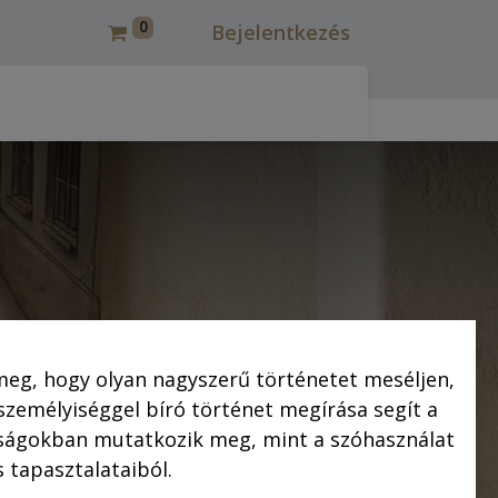
0
Bejelentkezés
csmáros képregények felújítása
Korcsmáros Pál
C
meg, hogy olyan nagyszerű történetet meséljen,
 személyiséggel bíró történet megírása segít a
saságokban mutatkozik meg, mint a szóhasználat
 tapasztalataiból.