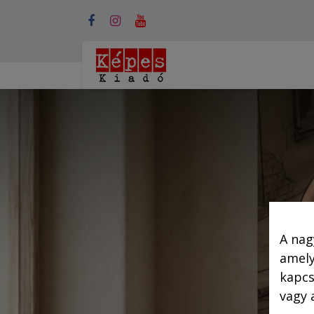
Webshop (mobilra)
A nag
amely
kapcs
vagy 