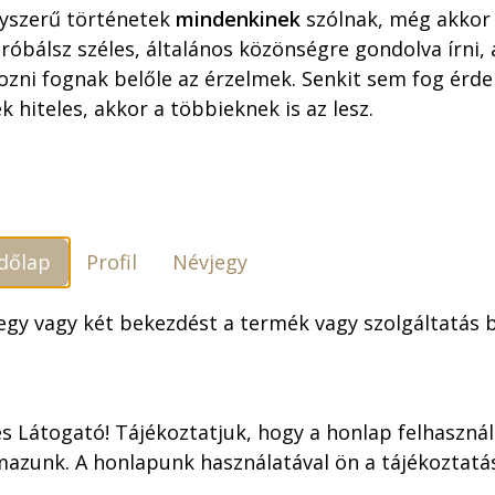
yszerű történetek
mindenkinek
szólnak, még akkor 
óbálsz széles, általános közönségre gondolva írni,
ozni fognak belőle az érzelmek. Senkit sem fog érdek
k hiteles, akkor a többieknek is az lesz.
dőlap
Profil
Névjegy
elenések
A szőke ciklon
 egy vagy két bekezdést a termék vagy szolgáltatás
zőke ciklon
oni képregénykiadás kapcsán „Szent Grál”-ról beszél
s Látogató! Tájékoztatjuk, hogy a honlap felhaszná
 kiadványok magyarítása, hanem hazai szerző/rajzol
mazunk. A honlapunk használatával ön a tájékoztat
nyire lebeg
a vágy titokzatos tárgyaként
a gyűjtők és a