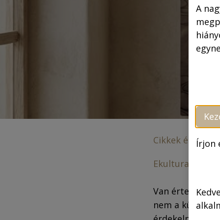
A nag
megpr
hiány
egyne
Kez
Cikkek és megj
Írjon
Ekultura.hu:
A s
Van értelme a h
Kedve
nem a külföldi
alkal
érdekelne. Men