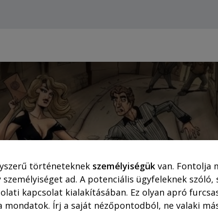
Webshop (asztali gépre)
Ajánlatok
Rejtő-Kor
yszerű történeteknek
személyiségük
van. Fontolja 
A szőke ciklon
 személyiséget ad. A potenciális ügyfeleknek szóló,
olati kapcsolat kialakításában. Ez olyan apró furc
a mondatok. Írj a saját nézőpontodból, ne valaki más
Írta: Galgóczi Tamás