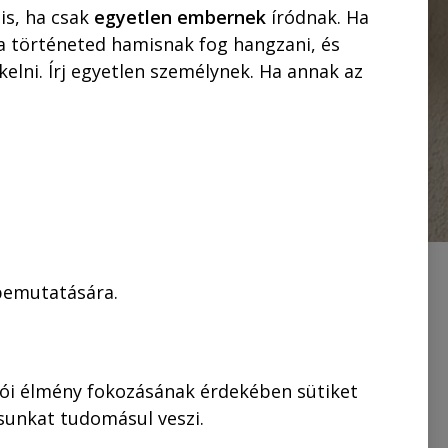
is, ha csak
egyetlen embernek
íródnak. Ha
 a történeted hamisnak fog hangzani, és
elni. Írj egyetlen személynek. Ha annak az
 bemutatására.
ni? Pontosítok:
lói élmény fokozásának érdekében sütiket
ó vonatkozásban
ásunkat tudomásul veszi.
 rajongók szeme