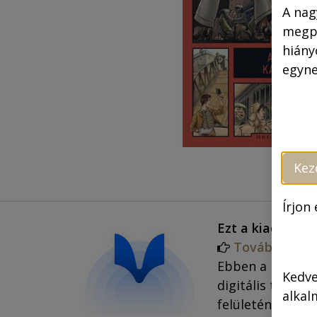
A nag
megpr
hiány
egyne
Kez
Írjon
Ezt a kiadványt
Tovább a ha
Ebben a kategór
Kedve
digitális termék
alkal
felületén kell re