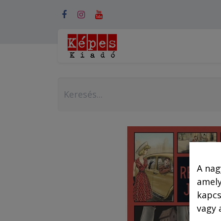
Webshop (mobilra)
A nag
amely
kapcs
vagy 