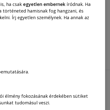
is, ha csak
egyetlen embernek
íródnak. Ha
KOSÁRBA
 a történeted hamisnak fog hangzani, és
elni. Írj egyetlen személynek. Ha annak az
 bemutatására.
.
lói élmény fokozásának érdekében sütiket
ásunkat tudomásul veszi.