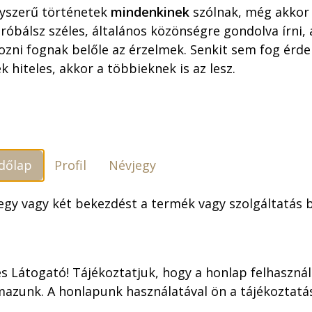
yszerű történetek
mindenkinek
szólnak, még akkor 
óbálsz széles, általános közönségre gondolva írni,
ozni fognak belőle az érzelmek. Senkit sem fog érdek
k hiteles, akkor a többieknek is az lesz.
Szállítási feltételek
dőlap
Profil
Névjegy
 egy vagy két bekezdést a termék vagy szolgáltatás
 hangoskönyv formában is elérheted a Voiz oldalán
ngoskönyvhöz!
iában nem fizikai, hanem mobiltelefonra letölthető
s Látogató! Tájékoztatjuk, hogy a honlap felhaszná
et tudsz vásárolni, amihez a VOIZ mobilapplikáció
mazunk. A honlapunk használatával ön a tájékoztat
gisztrálni a szolgáltatásra.