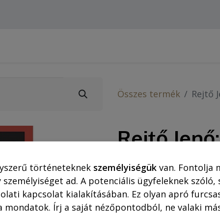
Webshop (asztali gépre)
Ajánlatok
Rejtő-Kor
Összes termék
Rejtő 
Rejtő Jenő
karátos au
yszerű történeteknek
személyiségük
van. Fontolja 
 személyiséget ad. A potenciális ügyfeleknek szóló,
2.120,00
Ft
olati kapcsolat kialakításában. Ez olyan apró furc
a mondatok. Írj a saját nézőpontodból, ne valaki más