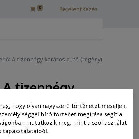
0
Bejelentkezés
csmáros képregények felújítása
Korcsmáros Pál
C
Jenő: A tizennégy karátos autó (regény)
: A tizennégy
tó (regény)
meg, hogy olyan nagyszerű történetet meséljen,
 személyiséggel bíró történet megírása segít a
saságokban mutatkozik meg, mint a szóhasználat
2.499,00
Ft
 tapasztalataiból.