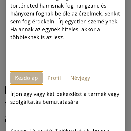
történeted hamisnak fog hangzani, és
hiányozni fognak belőle az érzelmek. Senkit
sem fog érdekelni. Írj egyetlen személynek.
Ha annak az egynek hiteles, akkor a
többieknek is az lesz.
Kezdőlap
Profil
Névjegy
Rejtő Jenő: A
Írjon egy vagy két bekezdést a termék vagy
tizennégy karátos
szolgáltatás bemutatására.
autó (regény)
Kedves Látogató! Tájékoztatjuk, hogy a