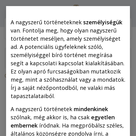
0
Bejelentkezés
A nagyszerű történeteknek
személyiségük
Webshop (mobilra)
Webshop (
van. Fontolja meg, hogy olyan nagyszerű
történetet meséljen, amely személyiséget
ad. A potenciális ügyfeleknek szóló,
személyiséggel bíró történet megírása
segít a kapcsolati kapcsolat kialakításában.
Ez olyan apró furcsaságokban mutatkozik
Összes termék
Rejtő-regények
meg, mint a szóhasználat vagy a mondatok.
Rejtő Jenő: A tizennégy karátos autó (regény)
Írj a saját nézőpontodból, ne valaki más
tapasztalataiból.
A nagyszerű történetek
mindenkinek
szólnak, még akkor is, ha csak
egyetlen
embernek
íródnak. Ha megpróbálsz széles,
általános közönségre gondolva írni, a