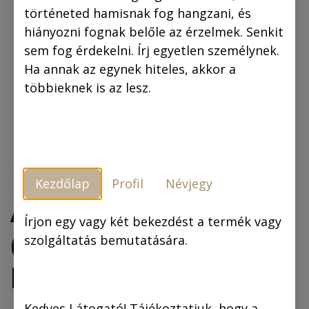
történeted hamisnak fog hangzani, és
hiányozni fognak belőle az érzelmek. Senkit
sem fog érdekelni. Írj egyetlen személynek.
Ha annak az egynek hiteles, akkor a
többieknek is az lesz.
Kezdőlap
Profil
Névjegy
A három testőr
Írjon egy vagy két bekezdést a termék vagy
(fekete-fehér
szolgáltatás bemutatására.
képregény)
Kedves Látogató! Tájékoztatjuk, hogy a