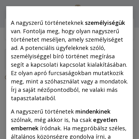
0
Bejelentkezés
A nagyszerű történeteknek
személyiségük
Webshop (mobilra)
Webshop (
van. Fontolja meg, hogy olyan nagyszerű
történetet meséljen, amely személyiséget
ad. A potenciális ügyfeleknek szóló,
személyiséggel bíró történet megírása
segít a kapcsolati kapcsolat kialakításában.
Ez olyan apró furcsaságokban mutatkozik
Összes termék
meg, mint a szóhasználat vagy a mondatok.
A három testőr (fekete-fehér képregény)
Írj a saját nézőpontodból, ne valaki más
tapasztalataiból.
A nagyszerű történetek
mindenkinek
szólnak, még akkor is, ha csak
egyetlen
embernek
íródnak. Ha megpróbálsz széles,
általános közönségre gondolva írni, a