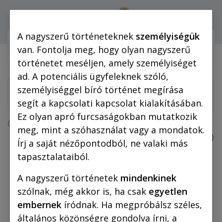
0
Bejelentkezés
A nagyszerű történeteknek
személyiségük
Webshop (mobilra)
Webshop (
van. Fontolja meg, hogy olyan nagyszerű
történetet meséljen, amely személyiséget
ad. A potenciális ügyfeleknek szóló,
személyiséggel bíró történet megírása
segít a kapcsolati kapcsolat kialakításában.
Ez olyan apró furcsaságokban mutatkozik
Összes termék
meg, mint a szóhasználat vagy a mondatok.
A láthatatlan ember (fekete-fehér képregény)
Írj a saját nézőpontodból, ne valaki más
tapasztalataiból.
A nagyszerű történetek
mindenkinek
szólnak, még akkor is, ha csak
egyetlen
embernek
íródnak. Ha megpróbálsz széles,
általános közönségre gondolva írni, a