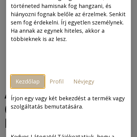
történeted hamisnak fog hangzani, és
hiányozni fognak belőle az érzelmek. Senkit
sem fog érdekelni. Írj egyetlen személynek.
Ha annak az egynek hiteles, akkor a
többieknek is az lesz.
Kezdőlap
Profil
Névjegy
A láthatatlan ember
Írjon egy vagy két bekezdést a termék vagy
(fekete-fehér
szolgáltatás bemutatására.
képregény)
Kedves Látogató! Tájékoztatjuk, hogy a