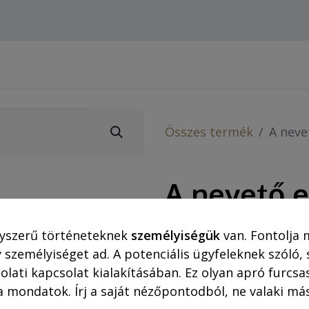
Webshop (asztali gépre)
Ajánlatok
Rejtő-Kor
Összes termék
A nev
A nevető 
2.541,50
Ft
yszerű történeteknek
személyiségük
van. Fontolja 
 személyiséget ad. A potenciális ügyfeleknek szóló,
olati kapcsolat kialakításában. Ez olyan apró furc
a mondatok. Írj a saját nézőpontodból, ne valaki más