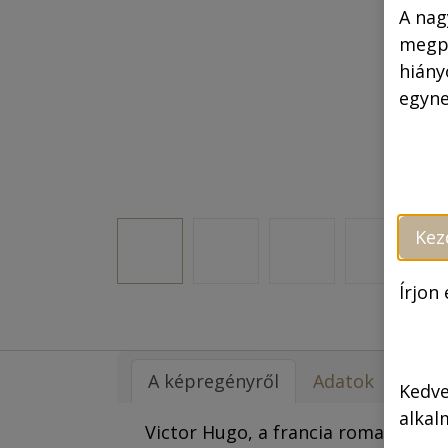
A nag
megpr
hiány
egyne
Kez
Írjon
A képregényről
Adatok
Kedve
alkal
Victor Hugo, a francia romantikus