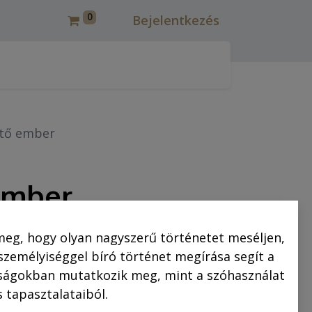
0
Bejelentkezés
csmáros képregények felújítása
Korcsmáros Pál
C
ető ember
ember
meg, hogy olyan nagyszerű történetet meséljen,
2.990,00
Ft
 személyiséggel bíró történet megírása segít a
saságokban mutatkozik meg, mint a szóhasználat
 tapasztalataiból.
KOSÁRBA