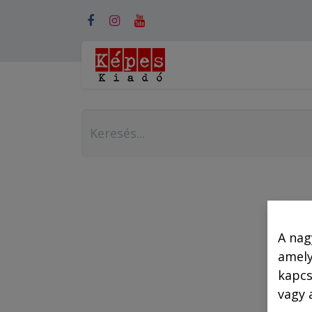
Webshop (mobilra)
A nag
amely
kapcs
vagy 