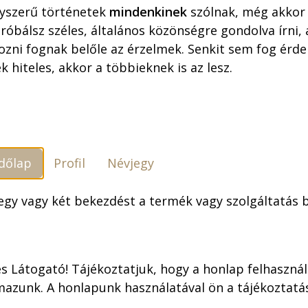
yszerű történetek
mindenkinek
szólnak, még akkor 
óbálsz széles, általános közönségre gondolva írni,
Szállítási feltételek
ozni fognak belőle az érzelmek. Senkit sem fog érdek
k hiteles, akkor a többieknek is az lesz.
dőlap
Profil
Névjegy
 egy vagy két bekezdést a termék vagy szolgáltatás
s Látogató! Tájékoztatjuk, hogy a honlap felhaszná
mazunk. A honlapunk használatával ön a tájékoztat
 irodalom