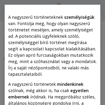
0
Bejelentkezés
A nagyszerű történeteknek
személyiségük
Webshop (mobilra)
Webshop (
van. Fontolja meg, hogy olyan nagyszerű
történetet meséljen, amely személyiséget
ad. A potenciális ügyfeleknek szóló,
személyiséggel bíró történet megírása
segít a kapcsolati kapcsolat kialakításában.
Ez olyan apró furcsaságokban mutatkozik
Összes termék
meg, mint a szóhasználat vagy a mondatok.
A láthatatlan légió (színes képregény)
Írj a saját nézőpontodból, ne valaki más
tapasztalataiból.
A nagyszerű történetek
mindenkinek
szólnak, még akkor is, ha csak
egyetlen
embernek
íródnak. Ha megpróbálsz széles,
általános közönségre gondolva írni, a