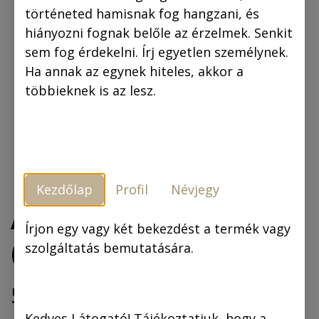
történeted hamisnak fog hangzani, és
hiányozni fognak belőle az érzelmek. Senkit
sem fog érdekelni. Írj egyetlen személynek.
Ha annak az egynek hiteles, akkor a
többieknek is az lesz.
Kezdőlap
Profil
Névjegy
A láthatatlan légió
Írjon egy vagy két bekezdést a termék vagy
(színes képregény)
szolgáltatás bemutatására.
5.941,50
Ft
6.990,00
Ft
Kedves Látogató! Tájékoztatjuk, hogy a