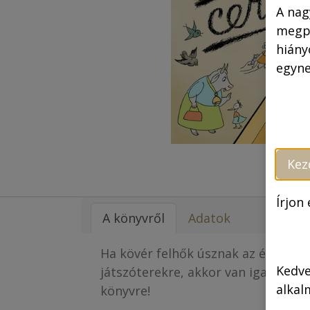
A nag
megpr
hiány
egyne
Kez
Írjon
A könyvről
Adatok
Ha kövér felhők úsznak az égen és 
Kedve
játszóterekre, akkor van igazán na
alkal
könyvre!