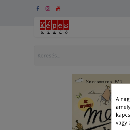
Webshop (mobilra)
A nag
amely
kapcs
vagy 