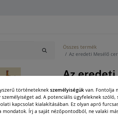
Webshop (asztali gépre)
Ajánlatok
Rejtő-Kor
Összes termék
Az eredeti Mesélő cer
Az eredeti
(gyerekekn
yszerű történeteknek
személyiségük
van. Fontolja 
fehér)
 személyiséget ad. A potenciális ügyfeleknek szóló,
olati kapcsolat kialakításában. Ez olyan apró furc
a mondatok. Írj a saját nézőpontodból, ne valaki más
3.390,00
Ft