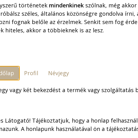
yszerű történetek
mindenkinek
szólnak, még akkor 
óbálsz széles, általános közönségre gondolva írni,
ozni fognak belőle az érzelmek. Senkit sem fog érdek
k hiteles, akkor a többieknek is az lesz.
Szállítási feltételek
dőlap
Profil
Névjegy
 egy vagy két bekezdést a termék vagy szolgáltatás
sűrű eső hull a
s Látogató! Tájékoztatjuk, hogy a honlap felhaszná
gy szükség erre a
mazunk. A honlapunk használatával ön a tájékoztat