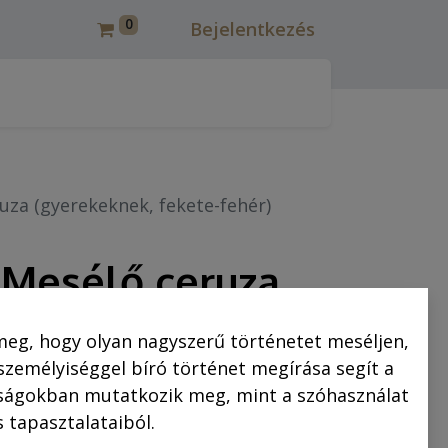
0
Bejelentkezés
csmáros képregények felújítása
Korcsmáros Pál
C
uza (gyerekeknek, fekete-fehér)
 Mesélő ceruza
ek, fekete-
meg, hogy olyan nagyszerű történetet meséljen,
 személyiséggel bíró történet megírása segít a
saságokban mutatkozik meg, mint a szóhasználat
 tapasztalataiból.