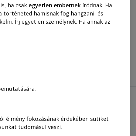
3.990,00
Ft
is, ha csak
egyetlen embernek
íródnak. Ha
 a történeted hamisnak fog hangzani, és
elni. Írj egyetlen személynek. Ha annak az
KOSÁRBA
 bemutatására.
lói élmény fokozásának érdekében sütiket
ásunkat tudomásul veszi.