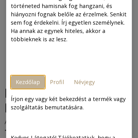
történeted hamisnak fog hangzani, és
hiányozni fognak belőle az érzelmek. Senkit
sem fog érdekelni. Írj egyetlen személynek.
Ha annak az egynek hiteles, akkor a
többieknek is az lesz.
Kezdőlap
Profil
Névjegy
Mindent bele
Írjon egy vagy két bekezdést a termék vagy
MEGAPACK
szolgáltatás bemutatására.
A csomag tartalma:
• 10 Rejtő–Korcsmáros képregény,
Kedves Látogató! Tájékoztatjuk, hogy a