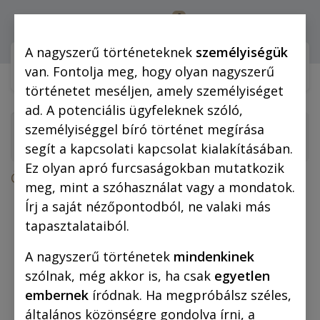
0
Bejelentkezés
A nagyszerű történeteknek
személyiségük
Webshop (mobilra)
Webshop (
van. Fontolja meg, hogy olyan nagyszerű
történetet meséljen, amely személyiséget
ad. A potenciális ügyfeleknek szóló,
személyiséggel bíró történet megírása
segít a kapcsolati kapcsolat kialakításában.
Ez olyan apró furcsaságokban mutatkozik
Összes termék
Mindent bele MEGAPACK
meg, mint a szóhasználat vagy a mondatok.
Írj a saját nézőpontodból, ne valaki más
tapasztalataiból.
A nagyszerű történetek
mindenkinek
szólnak, még akkor is, ha csak
egyetlen
embernek
íródnak. Ha megpróbálsz széles,
általános közönségre gondolva írni, a