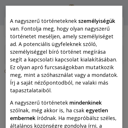
0
Bejelentkezés
A nagyszerű történeteknek
személyiségük
Webshop (mobilra)
Webshop (
van. Fontolja meg, hogy olyan nagyszerű
történetet meséljen, amely személyiséget
ad. A potenciális ügyfeleknek szóló,
személyiséggel bíró történet megírása
segít a kapcsolati kapcsolat kialakításában.
Ez olyan apró furcsaságokban mutatkozik
Összes termék
Rejtő-regények
meg, mint a szóhasználat vagy a mondatok.
Rejtő Jenő: A láthatatlan légió (regény)
Írj a saját nézőpontodból, ne valaki más
tapasztalataiból.
A nagyszerű történetek
mindenkinek
szólnak, még akkor is, ha csak
egyetlen
embernek
íródnak. Ha megpróbálsz széles,
általános közönségre gondolva írni, a