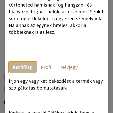
történeted hamisnak fog hangzani, és
hiányozni fognak belőle az érzelmek. Senkit
sem fog érdekelni. Írj egyetlen személynek.
Ha annak az egynek hiteles, akkor a
többieknek is az lesz.
Kezdőlap
Profil
Névjegy
Rejtő Jenő: A
Írjon egy vagy két bekezdést a termék vagy
láthatatlan légió
szolgáltatás bemutatására.
(regény)
Kedves Látogató! Tájékoztatjuk, hogy a