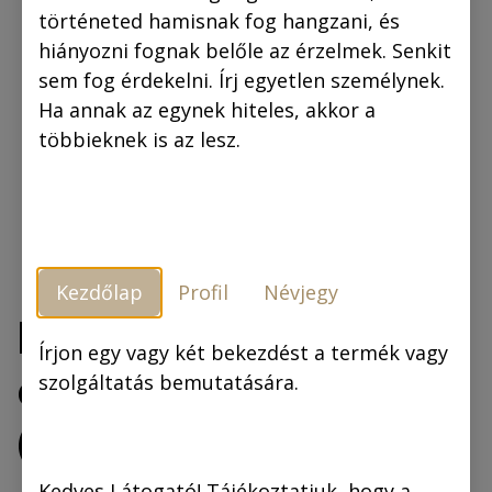
történeted hamisnak fog hangzani, és
hiányozni fognak belőle az érzelmek. Senkit
sem fog érdekelni. Írj egyetlen személynek.
Ha annak az egynek hiteles, akkor a
többieknek is az lesz.
Kezdőlap
Profil
Névjegy
Rejtő Jenő: Az
Írjon egy vagy két bekezdést a termék vagy
előretolt helyőrség
szolgáltatás bemutatására.
(regény)
Kedves Látogató! Tájékoztatjuk, hogy a