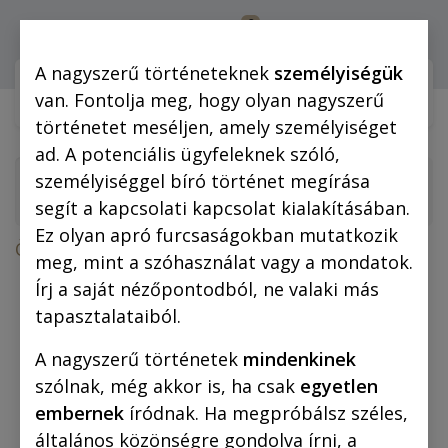
0
Bejelentkezés
A nagyszerű történeteknek
személyiségük
Webshop (mobilra)
Webshop (
van. Fontolja meg, hogy olyan nagyszerű
történetet meséljen, amely személyiséget
ad. A potenciális ügyfeleknek szóló,
személyiséggel bíró történet megírása
segít a kapcsolati kapcsolat kialakításában.
Ez olyan apró furcsaságokban mutatkozik
Összes termék
Rejtő-regények
meg, mint a szóhasználat vagy a mondatok.
Rejtő Jenő: Az előretolt helyőrség (regény)
Írj a saját nézőpontodból, ne valaki más
tapasztalataiból.
A nagyszerű történetek
mindenkinek
szólnak, még akkor is, ha csak
egyetlen
embernek
íródnak. Ha megpróbálsz széles,
általános közönségre gondolva írni, a