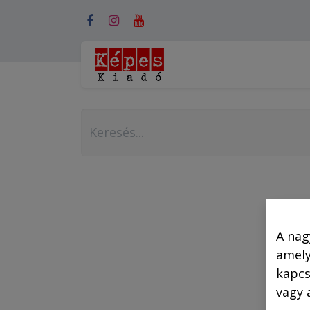
Webshop (mobilra)
A nag
amely
kapcs
vagy 