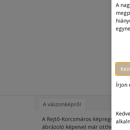
A nag
megpr
hiány
egyne
Kez
Írjon
A vászonképről
Kedve
A Rejtő-Korcsmáros képregények ik
alkal
ábrázoló képeivel már otthonunkat 