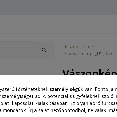
Webshop (asztali gépre)
Ajánlatok
Rejtő-Kor
Összes termék
Vászonkép: „B” „Tánc-
Vászonkép:
illemleck
yszerű történeteknek
személyiségük
van. Fontolja 
 személyiséget ad. A potenciális ügyfeleknek szóló,
Vászonkép-megrendelést 
olati kapcsolat kialakításában. Ez olyan apró furc
(bankkártya) fogadjuk.
a mondatok. Írj a saját nézőpontodból, ne valaki más