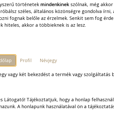
ÁTFUTÁSI IDŐ: AKÁR 1
yszerű történetek
mindenkinek
szólnak, még akkor 
óbálsz széles, általános közönségre gondolva írni,
19.800,00
F
ozni fognak belőle az érzelmek. Senkit sem fog érdek
k hiteles, akkor a többieknek is az lesz.
Szállítási feltételek
dőlap
Profil
Névjegy
 egy vagy két bekezdést a termék vagy szolgáltatás
s Látogató! Tájékoztatjuk, hogy a honlap felhaszná
onikus jeleneteit
mazunk. A honlapunk használatával ön a tájékoztat
is díszíthetjük, hogy