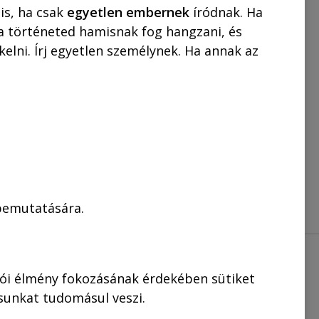
0 MUNKANAP!
is, ha csak
egyetlen embernek
íródnak. Ha
 a történeted hamisnak fog hangzani, és
t
22.000,00
Ft
elni. Írj egyetlen személynek. Ha annak az
KOSÁRBA
 bemutatására.
lói élmény fokozásának érdekében sütiket
ásunkat tudomásul veszi.