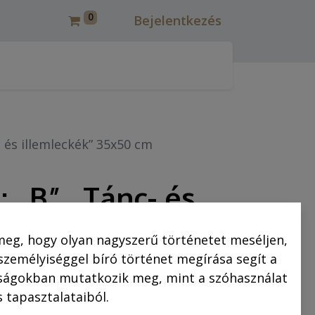
0
Bejelentkezés
csmáros képregények felújítása
Korcsmáros Pál
C
 és illemleckék” 35x50 cm
 „B” „Tánc- és
ék” 35x50 cm
meg, hogy olyan nagyszerű történetet meséljen,
 személyiséggel bíró történet megírása segít a
csak előzetes kifizetés esetén
saságokban mutatkozik meg, mint a szóhasználat
 tapasztalataiból.