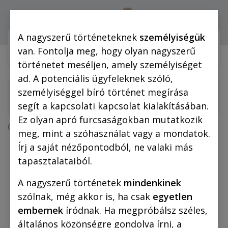
0
Bejelentkezés
A nagyszerű történeteknek
személyiségük
Webshop (mobilra)
Webshop (
van. Fontolja meg, hogy olyan nagyszerű
történetet meséljen, amely személyiséget
ad. A potenciális ügyfeleknek szóló,
személyiséggel bíró történet megírása
segít a kapcsolati kapcsolat kialakításában.
Ez olyan apró furcsaságokban mutatkozik
Összes termék
Vászonképek (egyéni)
meg, mint a szóhasználat vagy a mondatok.
Vászonkép: „Insalada fritte á la Sevilla!” 40x50
Írj a saját nézőpontodból, ne valaki más
cm
tapasztalataiból.
A nagyszerű történetek
mindenkinek
szólnak, még akkor is, ha csak
egyetlen
embernek
íródnak. Ha megpróbálsz széles,
általános közönségre gondolva írni, a