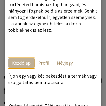
történeted hamisnak fog hangzani, és
hiányozni fognak belőle az érzelmek. Senkit
sem fog érdekelni. Írj egyetlen személynek.
Ha annak az egynek hiteles, akkor a
többieknek is az lesz.
Kezdőlap
Profil
Névjegy
Vászonkép: „Insalada
Írjon egy vagy két bekezdést a termék vagy
szolgáltatás bemutatására.
fritte á la Sevilla!”
40x50 cm
Kedves Látogató! Tájékoztatjuk, hogy a