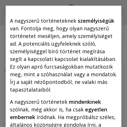
0
Bejelentkezés
A nagyszerű történeteknek
személyiségük
Webshop (mobilra)
Webshop (
van. Fontolja meg, hogy olyan nagyszerű
történetet meséljen, amely személyiséget
ad. A potenciális ügyfeleknek szóló,
személyiséggel bíró történet megírása
segít a kapcsolati kapcsolat kialakításában.
Ez olyan apró furcsaságokban mutatkozik
Összes termék
meg, mint a szóhasználat vagy a mondatok.
Vászonkép: „Jeanne d'Arc” 50x50 cm
Írj a saját nézőpontodból, ne valaki más
tapasztalataiból.
A nagyszerű történetek
mindenkinek
szólnak, még akkor is, ha csak
egyetlen
embernek
íródnak. Ha megpróbálsz széles,
általános közönségre gondolva írni, a