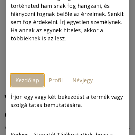
történeted hamisnak fog hangzani, és
hiányozni fognak belőle az érzelmek. Senkit
sem fog érdekelni. Írj egyetlen személynek.
Ha annak az egynek hiteles, akkor a
többieknek is az lesz.
Kezdőlap
Profil
Névjegy
Vászonkép: „Jeanne
Írjon egy vagy két bekezdést a termék vagy
szolgáltatás bemutatására.
d'Arc” 50x50 cm
Vászonkép-megrendelést csak előzetes kifizetés
Kedves Látogató! Tájékoztatjuk, hogy a