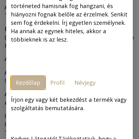
történeted hamisnak fog hangzani, és
A szolgáltató telephelye:
2083 Solymár,
hiányozni fognak belőle az érzelmek. Senkit
Terstyánszky utca 89.
sem fog érdekelni. Írj egyetlen személynek.
Mobiltelefonos elérhetőség:
30/966-1364
Ha annak az egynek hiteles, akkor a
(könyvkiadás ügyében) és 20/995-9071 (webshop
többieknek is az lesz.
kapcsán, hétfőtől péntekig 10-15 óráig)
A szolgáltató adószáma:
22970664-2-13
A szolgáltató cégjegyzékszáma:
Cg.01-09-
947073
Kezdőlap
Profil
Névjegy
A szolgáltató webtárhely-szolgáltatójának
Írjon egy vagy két bekezdést a termék vagy
adatai:
szolgáltatás bemutatására.
Odoo S.A. - Data Protection
Chaussée de Namur, 40
1367 Grand Rosière
Kedves Látogató! Tájékoztatjuk, hogy a