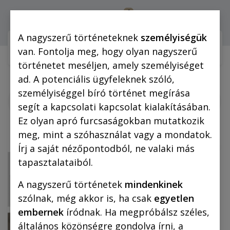
0
Bejelentkezés
A nagyszerű történeteknek
személyiségük
Webshop (mobilra)
Webshop (
van. Fontolja meg, hogy olyan nagyszerű
történetet meséljen, amely személyiséget
ad. A potenciális ügyfeleknek szóló,
Korcsmáros
személyiséggel bíró történet megírása
Pál-
segít a kapcsolati kapcsolat kialakításában.
életműsorozat
Ez olyan apró furcsaságokban mutatkozik
meg, mint a szóhasználat vagy a mondatok.
Írj a saját nézőpontodból, ne valaki más
Megjelent
tapasztalataiból.
A nagyszerű történetek
mindenkinek
szólnak, még akkor is, ha csak
egyetlen
embernek
íródnak. Ha megpróbálsz széles,
általános közönségre gondolva írni, a