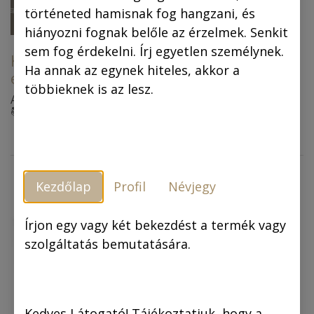
történeted hamisnak fog hangzani, és
hiányozni fognak belőle az érzelmek. Senkit
Verne Gyula
sem fog érdekelni. Írj egyetlen személynek.
klasszikusai
Korcsmáros Pál
Ha annak az egynek hiteles, akkor a
életműcsomag
Sorozatunk harmadik
többieknek is az lesz.
kötete Korcsmáros Pál
A csomag tartalma:
valamennyi Verne Gyula-
📚 Mikrotánia és az
9.900,00
Ft
képregényét tartalmazza.
űrhajótöröttek
Négy Verne-klasszikus
33.890,00
Ft
8.910,00
Ft
📚 Sherlock Holmes
adaptációja egy kötetben –
nyomoz
négy világ,
📚 Vadonatúj: Verne Gyula
négy izgalmas utazás.
klasszikusai
🎁 ajándékba adjuk a Mesél
Kezdőlap
Profil
Névjegy
a ceruza című könyvet,
amely betekintést nyújt
Korcsmáros Pál életébe és
Írjon egy vagy két bekezdést a termék vagy
munkásságába.
szolgáltatás bemutatására.
Kedves Látogató! Tájékoztatjuk, hogy a