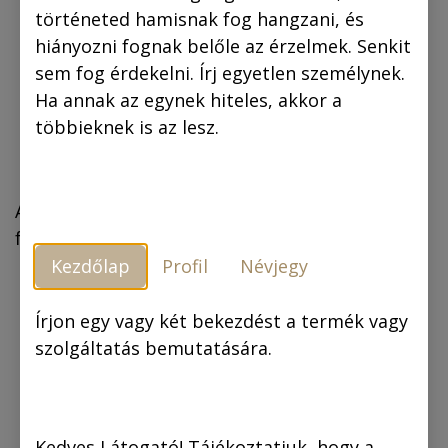
történeted hamisnak fog hangzani, és
hiányozni fognak belőle az érzelmek. Senkit
sem fog érdekelni. Írj egyetlen személynek.
Ha annak az egynek hiteles, akkor a
többieknek is az lesz.
A képeket bármilyen sorrendben felteheted a
falra. :-)
Kezdőlap
Profil
Névjegy
Írjon egy vagy két bekezdést a termék vagy
szolgáltatás bemutatására.
Kedves Látogató! Tájékoztatjuk, hogy a