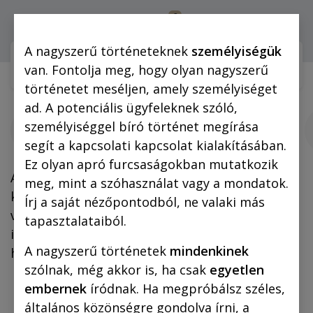
0
Bejelentkezés
A nagyszerű történeteknek
személyiségük
Webshop (mobilra)
Webshop (
van. Fontolja meg, hogy olyan nagyszerű
történetet meséljen, amely személyiséget
ad. A potenciális ügyfeleknek szóló,
Vászonképek
személyiséggel bíró történet megírása
(többrészes)
segít a kapcsolati kapcsolat kialakításában.
Ez olyan apró furcsaságokban mutatkozik
A Képes Kiadónál megjelent Rejtő-Kocsmáros
meg, mint a szóhasználat vagy a mondatok.
képregények illusztrációból válogattunk, hogy
Írj a saját nézőpontodból, ne valaki más
vászonképek formájában is otthonunkba
tapasztalataiból.
idézhessük a felejthetetlen Rejtő-világ
A nagyszerű történetek
mindenkinek
hangulatát.
szólnak, még akkor is, ha csak
egyetlen
embernek
íródnak. Ha megpróbálsz széles,
általános közönségre gondolva írni, a