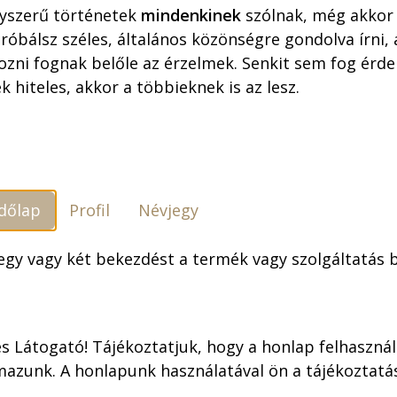
yszerű történetek
mindenkinek
szólnak, még akkor 
óbálsz széles, általános közönségre gondolva írni,
ozni fognak belőle az érzelmek. Senkit sem fog érdek
k hiteles, akkor a többieknek is az lesz.
dőlap
Profil
Névjegy
 egy vagy két bekezdést a termék vagy szolgáltatás
az 1950-es évek végétől rendszeresen rajzolt képre
en a Rejtő-adaptációi kapcsán ismerték meg. Az els
s Látogató! Tájékoztatjuk, hogy a honlap felhaszná
zőke ciklont 1961-ben rajzolta meg, az utolsó 1973-
mazunk. A honlapunk használatával ön a tájékoztat
olt. A 14 műből 13-at a Füles megrendelésére készíte