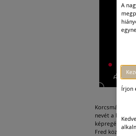
A nag
megpr
hiány
egyne
Kez
Írjon
Korcsmáros Pál 
nevét a legtöbb
Kedve
képregényt, A s
alkal
Fred közbelép v