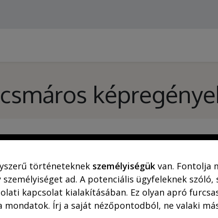
Webshop (asztali gépre)
Ajánlatok
Rejtő-Kor
csmáros képregények 
yszerű történeteknek
személyiségük
van. Fontolja 
 személyiséget ad. A potenciális ügyfeleknek szóló,
olati kapcsolat kialakításában. Ez olyan apró furc
a mondatok. Írj a saját nézőpontodból, ne valaki más