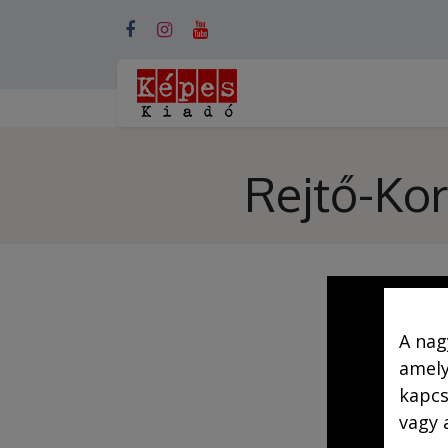
Webshop (mobilra)
Rejtő-Kor
A nag
amely
kapcs
vagy 