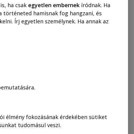
is, ha csak
egyetlen embernek
íródnak. Ha
 a történeted hamisnak fog hangzani, és
elni. Írj egyetlen személynek. Ha annak az
 bemutatására.
gényeket, de a
ő Rejtő-
lói élmény fokozásának érdekében sütiket
ban a Piszkos
ásunkat tudomásul veszi.
tt el, a