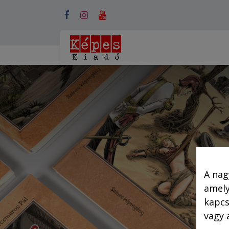
Webshop (mobilra)
A nag
amely
kapcs
vagy 