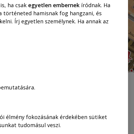
is, ha csak
egyetlen embernek
íródnak. Ha
 a történeted hamisnak fog hangzani, és
elni. Írj egyetlen személynek. Ha annak az
 bemutatására.
rcsmáros Pál
, és
lói élmény fokozásának érdekében sütiket
elű kötetbe
ásunkat tudomásul veszi.