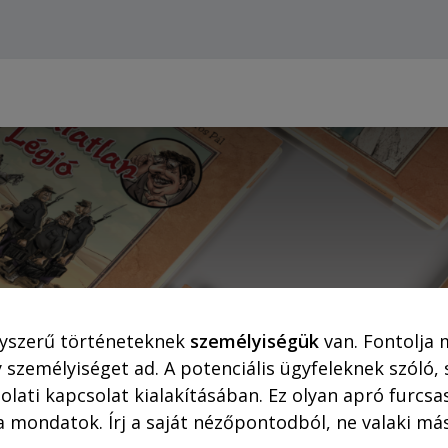
Webshop (asztali gépre)
Ajánlatok
Rejtő-Kor
yszerű történeteknek
személyiségük
van. Fontolja 
A 14 karátos autó
 személyiséget ad. A potenciális ügyfeleknek szóló,
olati kapcsolat kialakításában. Ez olyan apró furc
a mondatok. Írj a saját nézőpontodból, ne valaki más
Írta: Uzseka Norbert