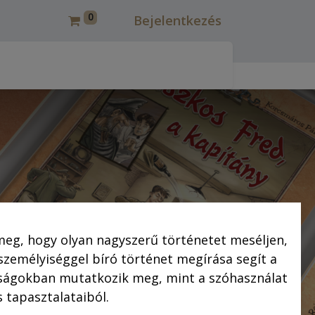
0
Bejelentkezés
csmáros képregények felújítása
Korcsmáros Pál
C
meg, hogy olyan nagyszerű történetet meséljen,
 személyiséggel bíró történet megírása segít a
saságokban mutatkozik meg, mint a szóhasználat
 tapasztalataiból.