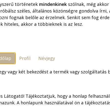
yszerű történetek
mindenkinek
szólnak, még akkor 
óbálsz széles, általános közönségre gondolva írni,
ozni fognak belőle az érzelmek. Senkit sem fog érdek
k hiteles, akkor a többieknek is az lesz.
dőlap
Profil
Névjegy
elenések
A 14 karátos autó
 egy vagy két bekezdést a termék vagy szolgáltatás
4 karátos autó
 legismertebb művéből 1963-ban rajzolt képregényt
Ko
s Látogató! Tájékoztatjuk, hogy a honlap felhaszná
ldásos tevékenysége folytán ez is megjelent keményfed
mazunk. A honlapunk használatával ön a tájékoztat
ezve, méltó formátumban.