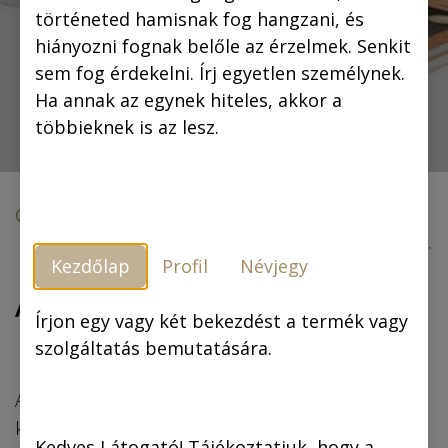
történeted hamisnak fog hangzani, és
hiányozni fognak belőle az érzelmek. Senkit
sem fog érdekelni. Írj egyetlen személynek.
Ha annak az egynek hiteles, akkor a
többieknek is az lesz.
Cikkek és megjelenések
Karácsonyi KönyvFieszta és Hungarocomix 2012
Kezdőlap
Profil
Névjegy
A láthatatlan légió felújítása –
Írjon egy vagy két bekezdést a termék vagy
szolgáltatás bemutatására.
előadás – ekulturaTV
A Karácsonyi KönyvFieszta és Hungarocomix 2012
keretén belül a Magyar Képregény Szövetség
Kedves Látogató! Tájékoztatjuk, hogy a