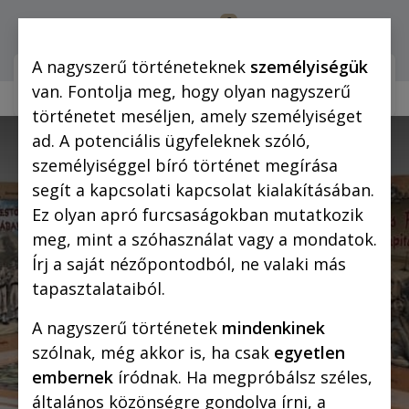
0
Bejelentkezés
A nagyszerű történeteknek
személyiségük
Webshop (mobilra)
Webshop (
van. Fontolja meg, hogy olyan nagyszerű
történetet meséljen, amely személyiséget
ad. A potenciális ügyfeleknek szóló,
személyiséggel bíró történet megírása
segít a kapcsolati kapcsolat kialakításában.
Ez olyan apró furcsaságokban mutatkozik
meg, mint a szóhasználat vagy a mondatok.
Írj a saját nézőpontodból, ne valaki más
tapasztalataiból.
Karácsonyi KönyvFieszta
A nagyszerű történetek
mindenkinek
és Hungarocomix 2012
szólnak, még akkor is, ha csak
egyetlen
embernek
íródnak. Ha megpróbálsz széles,
ekulturaTV
általános közönségre gondolva írni, a