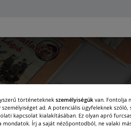
Webshop (asztali gépre)
Ajánlatok
Rejtő-Kor
yszerű történeteknek
személyiségük
van. Fontolja 
smáros Pál képreg
 személyiséget ad. A potenciális ügyfeleknek szóló,
olati kapcsolat kialakításában. Ez olyan apró furc
a mondatok. Írj a saját nézőpontodból, ne valaki más
Hahner Péter tollából