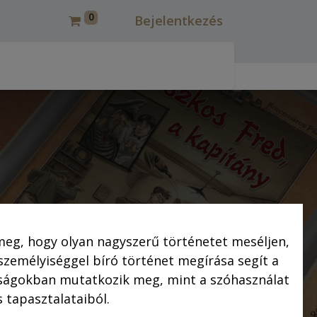
0
Bejelentkezés
csmáros képregények felújítása
Korcsmáros Pál
C
meg, hogy olyan nagyszerű történetet meséljen,
ényei
 személyiséggel bíró történet megírása segít a
saságokban mutatkozik meg, mint a szóhasználat
 tapasztalataiból.