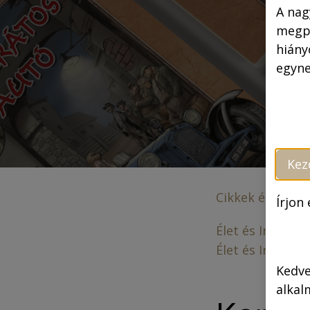
A nag
megpr
hiány
egyne
Kez
Cikkek és megj
Írjon
Élet és Irodalom
Élet és Irodalom
Kedve
alkal