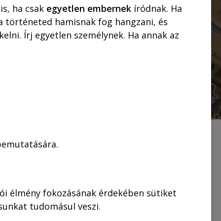
is, ha csak
egyetlen embernek
íródnak. Ha
 a történeted hamisnak fog hangzani, és
elni. Írj egyetlen személynek. Ha annak az
 bemutatására.
lkül)
lói élmény fokozásának érdekében sütiket
ásunkat tudomásul veszi.