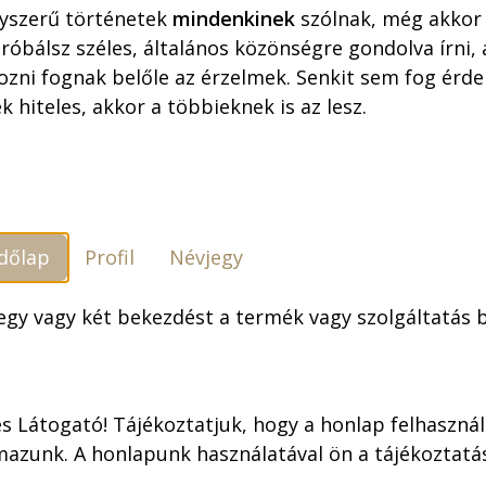
yszerű történetek
mindenkinek
szólnak, még akkor 
óbálsz széles, általános közönségre gondolva írni,
ozni fognak belőle az érzelmek. Senkit sem fog érdek
k hiteles, akkor a többieknek is az lesz.
dőlap
Profil
Névjegy
elenések
Korcsmáros Pál képregényei
 egy vagy két bekezdést a termék vagy szolgáltatás
:
Hahner Péter: Korcsmáros Pál képregényei
:
Hahner Péter: Korcsmáros Pál képregényei (reklám né
s Látogató! Tájékoztatjuk, hogy a honlap felhaszná
mazunk. A honlapunk használatával ön a tájékoztat