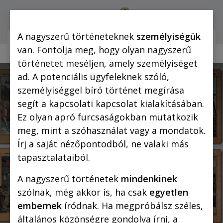
0
Bejelentkezés
A nagyszerű történeteknek
személyiségük
Webshop (mobilra)
Webshop (
van. Fontolja meg, hogy olyan nagyszerű
történetet meséljen, amely személyiséget
ad. A potenciális ügyfeleknek szóló,
személyiséggel bíró történet megírása
segít a kapcsolati kapcsolat kialakításában.
Ez olyan apró furcsaságokban mutatkozik
meg, mint a szóhasználat vagy a mondatok.
Írj a saját nézőpontodból, ne valaki más
tapasztalataiból.
Piszkos Fred a kapitány
A nagyszerű történetek
mindenkinek
szólnak, még akkor is, ha csak
egyetlen
Írta: Uzseka Norbert
embernek
íródnak. Ha megpróbálsz széles,
általános közönségre gondolva írni, a