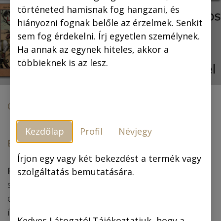
történeted hamisnak fog hangzani, és
hiányozni fognak belőle az érzelmek. Senkit
sem fog érdekelni. Írj egyetlen személynek.
Ha annak az egynek hiteles, akkor a
többieknek is az lesz.
Cikkek és megjelenések
Piszkos Fred a kapitány
Kezdőlap
Profil
Névjegy
Ekultura.hu:
Piszkos Fred a kapitány
Írjon egy vagy két bekezdést a termék vagy
Rejtő Jenő
(1905. március 29.–1943. január 1.)
szolgáltatás bemutatására.
számos emlékezetes figurát alkotott regényeiben
és egyéb műveiben, és megannyi olyan jelenetet
írt, amit nemzedékek emlegetnek széles mosollyal
Kedves Látogató! Tájékoztatjuk, hogy a