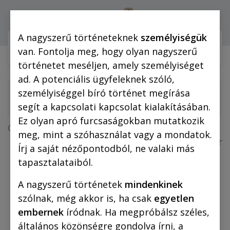
0
Bejelentkezés
A nagyszerű történeteknek
személyiségük
Webshop (mobilra)
Webshop (
van. Fontolja meg, hogy olyan nagyszerű
történetet meséljen, amely személyiséget
ad. A potenciális ügyfeleknek szóló,
személyiséggel bíró történet megírása
segít a kapcsolati kapcsolat kialakításában.
Ez olyan apró furcsaságokban mutatkozik
Összes termék
meg, mint a szóhasználat vagy a mondatok.
Mikrotánia és az űrhajótöröttek (fekete-fehér
Írj a saját nézőpontodból, ne valaki más
képregény, nagyalakú)
tapasztalataiból.
A nagyszerű történetek
mindenkinek
szólnak, még akkor is, ha csak
egyetlen
embernek
íródnak. Ha megpróbálsz széles,
általános közönségre gondolva írni, a