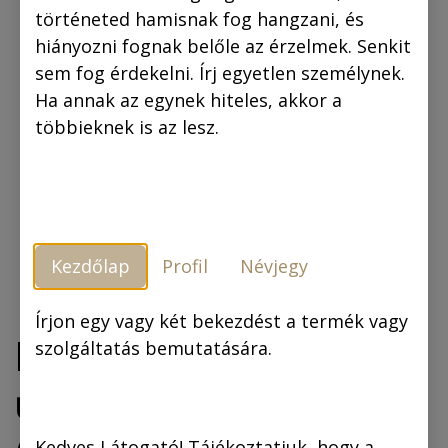
történeted hamisnak fog hangzani, és
hiányozni fognak belőle az érzelmek. Senkit
sem fog érdekelni. Írj egyetlen személynek.
Ha annak az egynek hiteles, akkor a
többieknek is az lesz.
Kezdőlap
Profil
Névjegy
Írjon egy vagy két bekezdést a termék vagy
Mikrotánia és az
szolgáltatás bemutatására.
űrhajótöröttek
Kedves Látogató! Tájékoztatjuk, hogy a