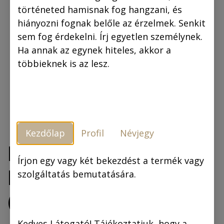
történeted hamisnak fog hangzani, és
hiányozni fognak belőle az érzelmek. Senkit
sem fog érdekelni. Írj egyetlen személynek.
Ha annak az egynek hiteles, akkor a
többieknek is az lesz.
Kezdőlap
Profil
Névjegy
Rejtő Jenő: Piszkos
Írjon egy vagy két bekezdést a termék vagy
Fred, a kapitány
szolgáltatás bemutatására.
(regény)
Kedves Látogató! Tájékoztatjuk, hogy a