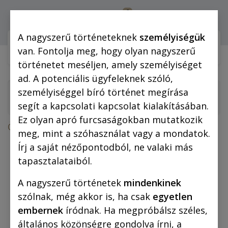
0
Bejelentkezés
A nagyszerű történeteknek
személyiségük
Webshop (mobilra)
Webshop (
van. Fontolja meg, hogy olyan nagyszerű
történetet meséljen, amely személyiséget
ad. A potenciális ügyfeleknek szóló,
személyiséggel bíró történet megírása
segít a kapcsolati kapcsolat kialakításában.
Ez olyan apró furcsaságokban mutatkozik
Összes termék
Rejtő-regények
meg, mint a szóhasználat vagy a mondatok.
Rejtő Jenő: Piszkos Fred, a kapitány (regény)
Írj a saját nézőpontodból, ne valaki más
tapasztalataiból.
A nagyszerű történetek
mindenkinek
szólnak, még akkor is, ha csak
egyetlen
embernek
íródnak. Ha megpróbálsz széles,
általános közönségre gondolva írni, a