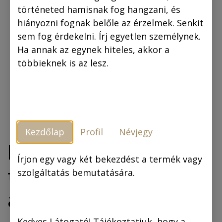
történeted hamisnak fog hangzani, és
hiányozni fognak belőle az érzelmek. Senkit
sem fog érdekelni. Írj egyetlen személynek.
Ha annak az egynek hiteles, akkor a
többieknek is az lesz.
Kezdőlap
Profil
Névjegy
Rejtő Jenő: A
Írjon egy vagy két bekezdést a termék vagy
tizennégy karátos
szolgáltatás bemutatására.
autó (regény)
Kedves Látogató! Tájékoztatjuk, hogy a