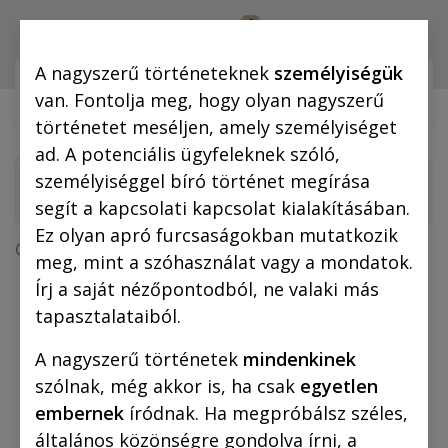
0
Bejelentkezés
A nagyszerű történeteknek
személyiségük
Webshop (mobilra)
Webshop (
van. Fontolja meg, hogy olyan nagyszerű
történetet meséljen, amely személyiséget
ad. A potenciális ügyfeleknek szóló,
személyiséggel bíró történet megírása
segít a kapcsolati kapcsolat kialakításában.
Ez olyan apró furcsaságokban mutatkozik
Összes termék
meg, mint a szóhasználat vagy a mondatok.
Rejtő Jenő: A tizennégy karátos autó (regény)
Írj a saját nézőpontodból, ne valaki más
tapasztalataiból.
A nagyszerű történetek
mindenkinek
szólnak, még akkor is, ha csak
egyetlen
embernek
íródnak. Ha megpróbálsz széles,
általános közönségre gondolva írni, a