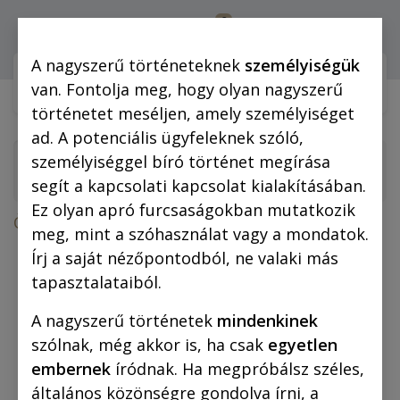
0
Bejelentkezés
A nagyszerű történeteknek
személyiségük
Webshop (mobilra)
Webshop (
van. Fontolja meg, hogy olyan nagyszerű
történetet meséljen, amely személyiséget
ad. A potenciális ügyfeleknek szóló,
személyiséggel bíró történet megírása
segít a kapcsolati kapcsolat kialakításában.
Ez olyan apró furcsaságokban mutatkozik
Összes termék
meg, mint a szóhasználat vagy a mondatok.
Egri csillagok (fekete-fehér képregény)
Írj a saját nézőpontodból, ne valaki más
tapasztalataiból.
A nagyszerű történetek
mindenkinek
szólnak, még akkor is, ha csak
egyetlen
embernek
íródnak. Ha megpróbálsz széles,
általános közönségre gondolva írni, a