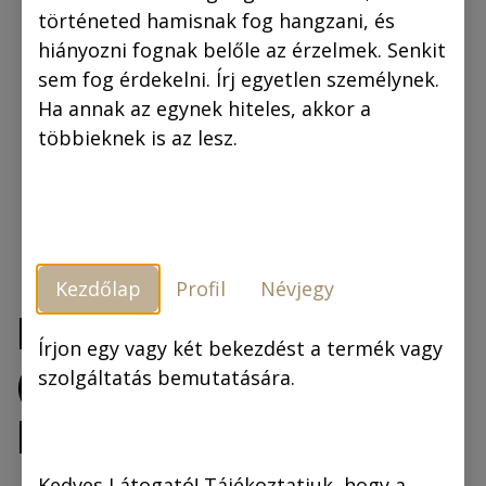
történeted hamisnak fog hangzani, és
hiányozni fognak belőle az érzelmek. Senkit
sem fog érdekelni. Írj egyetlen személynek.
Ha annak az egynek hiteles, akkor a
többieknek is az lesz.
Kezdőlap
Profil
Névjegy
Egri csillagok
Írjon egy vagy két bekezdést a termék vagy
(fekete-fehér
szolgáltatás bemutatására.
képregény)
Kedves Látogató! Tájékoztatjuk, hogy a