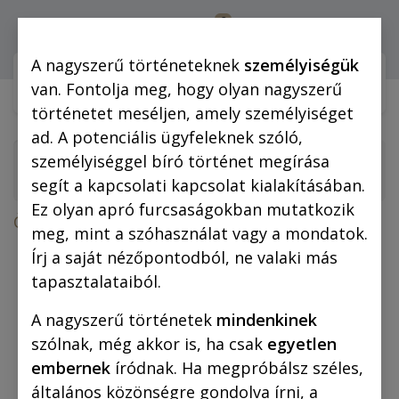
0
Bejelentkezés
A nagyszerű történeteknek
személyiségük
Webshop (mobilra)
Webshop (
van. Fontolja meg, hogy olyan nagyszerű
történetet meséljen, amely személyiséget
ad. A potenciális ügyfeleknek szóló,
személyiséggel bíró történet megírása
segít a kapcsolati kapcsolat kialakításában.
Ez olyan apró furcsaságokban mutatkozik
Összes termék
meg, mint a szóhasználat vagy a mondatok.
Beszterce ostroma (fekete-fehér képregény)
Írj a saját nézőpontodból, ne valaki más
tapasztalataiból.
A nagyszerű történetek
mindenkinek
szólnak, még akkor is, ha csak
egyetlen
embernek
íródnak. Ha megpróbálsz széles,
általános közönségre gondolva írni, a