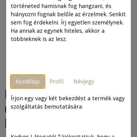
történeted hamisnak fog hangzani, és
hiányozni fognak belőle az érzelmek. Senkit
sem fog érdekelni. Írj egyetlen személynek.
Ha annak az egynek hiteles, akkor a
többieknek is az lesz.
Kezdőlap
Profil
Névjegy
Beszterce ostroma
Írjon egy vagy két bekezdést a termék vagy
(fekete-fehér
szolgáltatás bemutatására.
képregény)
Kedves Látogató! Tájékoztatjuk, hogy a