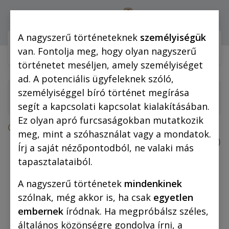
0
Bejelentkezés
A nagyszerű történeteknek
személyiségük
Webshop (mobilra)
Webshop (
van. Fontolja meg, hogy olyan nagyszerű
történetet meséljen, amely személyiséget
ad. A potenciális ügyfeleknek szóló,
személyiséggel bíró történet megírása
segít a kapcsolati kapcsolat kialakításában.
Ez olyan apró furcsaságokban mutatkozik
Összes termék
meg, mint a szóhasználat vagy a mondatok.
A láthatatlan ember (fekete-fehér képregény)
Írj a saját nézőpontodból, ne valaki más
tapasztalataiból.
A nagyszerű történetek
mindenkinek
szólnak, még akkor is, ha csak
egyetlen
embernek
íródnak. Ha megpróbálsz széles,
általános közönségre gondolva írni, a