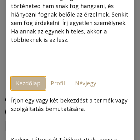
történeted hamisnak fog hangzani, és
hiányozni fognak belőle az érzelmek. Senkit
sem fog érdekelni. Írj egyetlen személynek.
Ha annak az egynek hiteles, akkor a
többieknek is az lesz.
Kezdőlap
Profil
Névjegy
A láthatatlan ember
Írjon egy vagy két bekezdést a termék vagy
(fekete-fehér
szolgáltatás bemutatására.
képregény)
Kedves Látogató! Tájékoztatjuk, hogy a