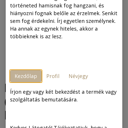
történeted hamisnak fog hangzani, és
hiányozni fognak belőle az érzelmek. Senkit
sem fog érdekelni. Írj egyetlen személynek.
Ha annak az egynek hiteles, akkor a
többieknek is az lesz.
Kezdőlap
Profil
Névjegy
Monte Cristo grófja
Írjon egy vagy két bekezdést a termék vagy
(fekete-fehér
szolgáltatás bemutatására.
képregény)
Kedves Látogató! Tájékoztatjuk, hogy a