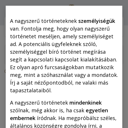
0
Bejelentkezés
A nagyszerű történeteknek
személyiségük
Webshop (mobilra)
Webshop (
van. Fontolja meg, hogy olyan nagyszerű
történetet meséljen, amely személyiséget
ad. A potenciális ügyfeleknek szóló,
személyiséggel bíró történet megírása
segít a kapcsolati kapcsolat kialakításában.
Ez olyan apró furcsaságokban mutatkozik
Összes termék
meg, mint a szóhasználat vagy a mondatok.
Monte Cristo grófja (fekete-fehér képregény)
Írj a saját nézőpontodból, ne valaki más
tapasztalataiból.
A nagyszerű történetek
mindenkinek
szólnak, még akkor is, ha csak
egyetlen
embernek
íródnak. Ha megpróbálsz széles,
általános közönségre gondolva írni, a