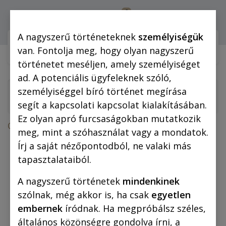
0
Bejelentkezés
A nagyszerű történeteknek
személyiségük
Webshop (mobilra)
Webshop (
van. Fontolja meg, hogy olyan nagyszerű
történetet meséljen, amely személyiséget
ad. A potenciális ügyfeleknek szóló,
személyiséggel bíró történet megírása
segít a kapcsolati kapcsolat kialakításában.
Ez olyan apró furcsaságokban mutatkozik
Összes termék
meg, mint a szóhasználat vagy a mondatok.
A lőcsei fehér asszony (fekete-fehér
Írj a saját nézőpontodból, ne valaki más
képregény)
tapasztalataiból.
A nagyszerű történetek
mindenkinek
szólnak, még akkor is, ha csak
egyetlen
embernek
íródnak. Ha megpróbálsz széles,
általános közönségre gondolva írni, a