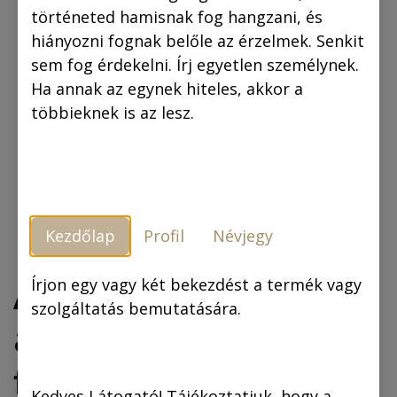
történeted hamisnak fog hangzani, és
hiányozni fognak belőle az érzelmek. Senkit
sem fog érdekelni. Írj egyetlen személynek.
Ha annak az egynek hiteles, akkor a
többieknek is az lesz.
Kezdőlap
Profil
Névjegy
A lőcsei fehér
Írjon egy vagy két bekezdést a termék vagy
szolgáltatás bemutatására.
asszony (fekete-
fehér képregény)
Kedves Látogató! Tájékoztatjuk, hogy a