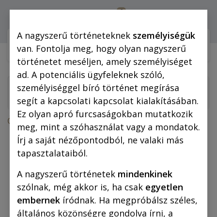
0
Bejelentkezés
A nagyszerű történeteknek
személyiségük
Webshop (mobilra)
Webshop (
van. Fontolja meg, hogy olyan nagyszerű
történetet meséljen, amely személyiséget
ad. A potenciális ügyfeleknek szóló,
személyiséggel bíró történet megírása
segít a kapcsolati kapcsolat kialakításában.
Ez olyan apró furcsaságokban mutatkozik
Összes termék
meg, mint a szóhasználat vagy a mondatok.
Az irodalom klasszikusai képregényben
Írj a saját nézőpontodból, ne valaki más
(kötelező olvasmányok)
tapasztalataiból.
Az arany ember (fekete-fehér képregény)
A nagyszerű történetek
mindenkinek
szólnak, még akkor is, ha csak
egyetlen
embernek
íródnak. Ha megpróbálsz széles,
általános közönségre gondolva írni, a