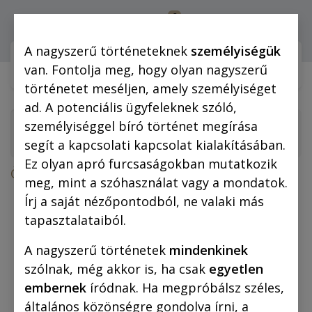
0
Bejelentkezés
A nagyszerű történeteknek
személyiségük
Webshop (mobilra)
Webshop (
van. Fontolja meg, hogy olyan nagyszerű
történetet meséljen, amely személyiséget
ad. A potenciális ügyfeleknek szóló,
személyiséggel bíró történet megírása
segít a kapcsolati kapcsolat kialakításában.
Ez olyan apró furcsaságokban mutatkozik
Összes termék
A nevető ember
meg, mint a szóhasználat vagy a mondatok.
Írj a saját nézőpontodból, ne valaki más
tapasztalataiból.
A nagyszerű történetek
mindenkinek
szólnak, még akkor is, ha csak
egyetlen
embernek
íródnak. Ha megpróbálsz széles,
általános közönségre gondolva írni, a