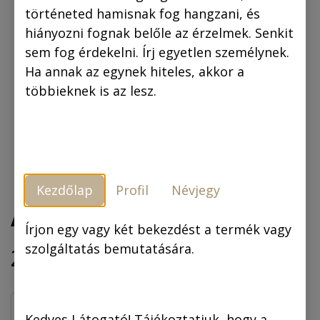
történeted hamisnak fog hangzani, és
hiányozni fognak belőle az érzelmek. Senkit
sem fog érdekelni. Írj egyetlen személynek.
Ha annak az egynek hiteles, akkor a
többieknek is az lesz.
Kezdőlap
Profil
Névjegy
A nevető ember
Írjon egy vagy két bekezdést a termék vagy
szolgáltatás bemutatására.
2.541,50
Ft
2.990,00
Ft
KOSÁRBA
Kedves Látogató! Tájékoztatjuk, hogy a