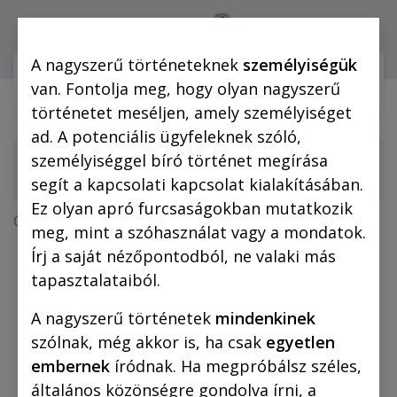
0
Bejelentkezés
A nagyszerű történeteknek
személyiségük
Webshop (mobilra)
Webshop (
van. Fontolja meg, hogy olyan nagyszerű
történetet meséljen, amely személyiséget
ad. A potenciális ügyfeleknek szóló,
személyiséggel bíró történet megírása
segít a kapcsolati kapcsolat kialakításában.
Ez olyan apró furcsaságokban mutatkozik
Összes termék
meg, mint a szóhasználat vagy a mondatok.
Bögre: Szőke Ciklon – A Buddha szobor
Írj a saját nézőpontodból, ne valaki más
nyomában
tapasztalataiból.
A nagyszerű történetek
mindenkinek
szólnak, még akkor is, ha csak
egyetlen
embernek
íródnak. Ha megpróbálsz széles,
általános közönségre gondolva írni, a