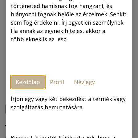
történeted hamisnak fog hangzani, és
hiányozni fognak belőle az érzelmek. Senkit
sem fog érdekelni. Írj egyetlen személynek.
Ha annak az egynek hiteles, akkor a
többieknek is az lesz.
Kezdőlap
Profil
Névjegy
Írjon egy vagy két bekezdést a termék vagy
Bögre: Szőke Ciklon
szolgáltatás bemutatására.
– A Buddha szobor
Kedves Látogató! Tájékoztatjuk, hogy a