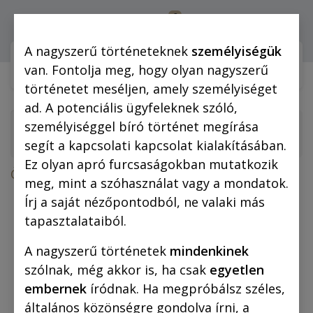
0
Bejelentkezés
A nagyszerű történeteknek
személyiségük
Webshop (mobilra)
Webshop (
van. Fontolja meg, hogy olyan nagyszerű
történetet meséljen, amely személyiséget
ad. A potenciális ügyfeleknek szóló,
személyiséggel bíró történet megírása
segít a kapcsolati kapcsolat kialakításában.
Ez olyan apró furcsaságokban mutatkozik
Összes termék
meg, mint a szóhasználat vagy a mondatok.
Bögre: A három testőr Afrikában – Csülök,
Írj a saját nézőpontodból, ne valaki más
Tuskó, Senki Alfonz
tapasztalataiból.
A nagyszerű történetek
mindenkinek
szólnak, még akkor is, ha csak
egyetlen
embernek
íródnak. Ha megpróbálsz széles,
általános közönségre gondolva írni, a