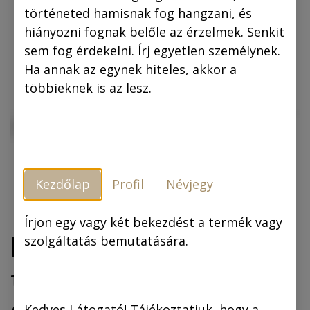
történeted hamisnak fog hangzani, és
hiányozni fognak belőle az érzelmek. Senkit
sem fog érdekelni. Írj egyetlen személynek.
Ha annak az egynek hiteles, akkor a
többieknek is az lesz.
Kezdőlap
Profil
Névjegy
Írjon egy vagy két bekezdést a termék vagy
Bögre: A három
szolgáltatás bemutatására.
testőr Afrikában –
Kedves Látogató! Tájékoztatjuk, hogy a