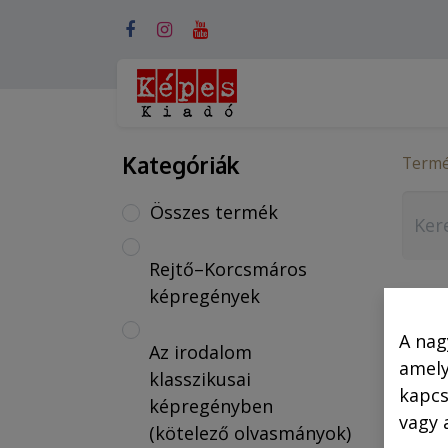
Webshop (mobilra)
Kategóriák
Term
Összes termék
Rejtő–Korcsmáros
képregények
A nag
Az irodalom
amely
klasszikusai
kapcs
képregényben
vagy 
(kötelező olvasmányok)