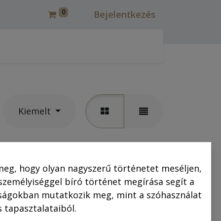
0
Bejelentkezés
csmáros képregények felújítása
Korcsmáros Pál
C
Kiemelt
:
let erejéig érvényes
meg, hogy olyan nagyszerű történetet meséljen,
 személyiséggel bíró történet megírása segít a
saságokban mutatkozik meg, mint a szóhasználat
 tapasztalataiból.