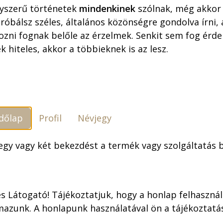
yszerű történetek
mindenkinek
szólnak, még akkor 
óbálsz széles, általános közönségre gondolva írni,
ozni fognak belőle az érzelmek. Senkit sem fog érdek
k hiteles, akkor a többieknek is az lesz.
őke ciklon
Bögre: Szőke
nes képregény)
Ciklon –
Bögre:
kiadás)
Megkérem, hogy
Ciklon
kísérjen haza!
szobo
dőlap
Profil
Névjegy
0,00
Ft
4.990,00
Ft
4.990,0
 egy vagy két bekezdést a termék vagy szolgáltatás
1,50
Ft
4.491,00
Ft
4.491,
s Látogató! Tájékoztatjuk, hogy a honlap felhaszná
mazunk. A honlapunk használatával ön a tájékoztat