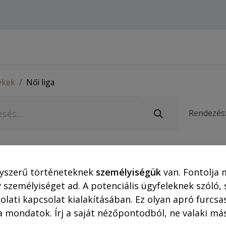
Webshop (asztali gépre)
Ajánlatok
Rejtő-Kor
ékek
Női liga
Rendezés
Ajánlatunk 2026. 03. 31-ig vagy a kész
yszerű történeteknek
személyiségük
van. Fontolja 
 személyiséget ad. A potenciális ügyfeleknek szóló,
olati kapcsolat kialakításában. Ez olyan apró furc
a mondatok. Írj a saját nézőpontodból, ne valaki más