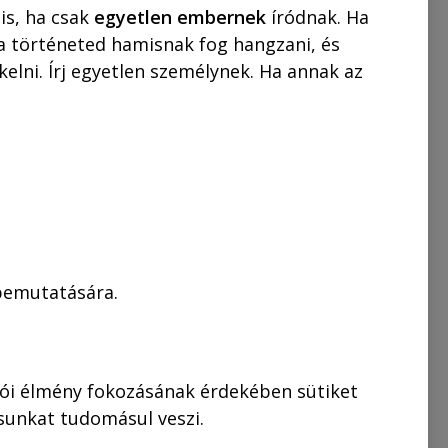
is, ha csak
egyetlen embernek
íródnak. Ha
 a történeted hamisnak fog hangzani, és
elni. Írj egyetlen személynek. Ha annak az
Vászonkép: „Anna
Morgenstern és
Sir Oliver Yolland”
 Szőke
60x60 cm
 – A Buddha
Vászonkép-megrendelést
r nyomában
csak előzetes kifizetés
esetén (bankkártya)
0
Ft
25.000,00
Ft
fogadjuk.
 bemutatására.
00
Ft
22.500,00
Ft
ÁTFUTÁSI IDŐ: AKÁR 10
MUNKANAP!
lói élmény fokozásának érdekében sütiket
ásunkat tudomásul veszi.