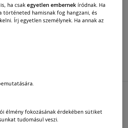
is, ha csak
egyetlen embernek
íródnak. Ha
KOSÁRBA
 a történeted hamisnak fog hangzani, és
elni. Írj egyetlen személynek. Ha annak az
 bemutatására.
.
lói élmény fokozásának érdekében sütiket
ásunkat tudomásul veszi.