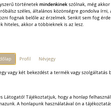
yszerű történetek
mindenkinek
szólnak, még akkor 
óbálsz széles, általános közönségre gondolva írni,
ozni fognak belőle az érzelmek. Senkit sem fog érdek
k hiteles, akkor a többieknek is az lesz.
Szállítási feltételek
dőlap
Profil
Névjegy
 egy vagy két bekezdést a termék vagy szolgáltatás
 hangoskönyv formában is elérheted a Voiz oldalán
ngoskönyvhöz!
iában nem fizikai, hanem mobiltelefonra letölthető
s Látogató! Tájékoztatjuk, hogy a honlap felhaszná
et tudsz vásárolni, amihez a VOIZ mobilapplikáció
mazunk. A honlapunk használatával ön a tájékoztat
gisztrálni a szolgáltatásra.