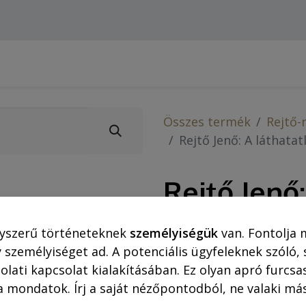
Webshop (asztali gépre)
Ajánlatok
Rejtő-Kor
Összes termék
Rejtő-
Rejtő Jenő: A láthatat
Rejtő Jenő
légió (reg
yszerű történeteknek
személyiségük
van. Fontolja 
 személyiséget ad. A potenciális ügyfeleknek szóló,
2.550,00
Ft
olati kapcsolat kialakításában. Ez olyan apró furc
a mondatok. Írj a saját nézőpontodból, ne valaki más