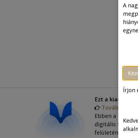
A nag
megpr
hiány
egyne
Kez
Írjon
Ezt a kiadványt
Tovább a ha
Ebben a kategór
Kedve
digitális termék
alkal
felületén kell re