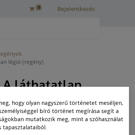
0
Bejelentkezés
csmáros képregények felújítása
Korcsmáros Pál
C
regények
lan légió (regény)
: A láthatatlan
ény)
meg, hogy olyan nagyszerű történetet meséljen,
 személyiséggel bíró történet megírása segít a
saságokban mutatkozik meg, mint a szóhasználat
2.999,00
Ft
 tapasztalataiból.