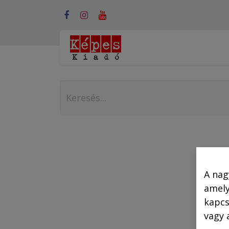
Webshop (mobilra)
A nag
amely
kapcs
vagy 