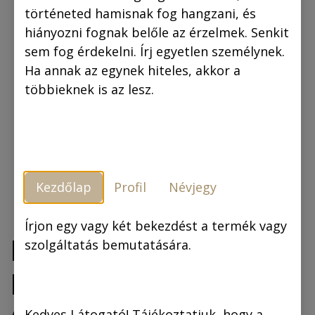
történeted hamisnak fog hangzani, és
hiányozni fognak belőle az érzelmek. Senkit
sem fog érdekelni. Írj egyetlen személynek.
Ha annak az egynek hiteles, akkor a
többieknek is az lesz.
Kezdőlap
Profil
Névjegy
Írjon egy vagy két bekezdést a termék vagy
Rejtő–Korcsmáros
szolgáltatás bemutatására.
MEGAPACK
Kedves Látogató! Tájékoztatjuk, hogy a