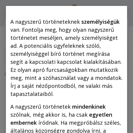
0
Bejelentkezés
A nagyszerű történeteknek
személyiségük
Webshop (mobilra)
Webshop (
van. Fontolja meg, hogy olyan nagyszerű
történetet meséljen, amely személyiséget
ad. A potenciális ügyfeleknek szóló,
személyiséggel bíró történet megírása
segít a kapcsolati kapcsolat kialakításában.
Ez olyan apró furcsaságokban mutatkozik
Összes termék
Megapack
meg, mint a szóhasználat vagy a mondatok.
Rejtő–Korcsmáros MEGAPACK (képregények
Írj a saját nézőpontodból, ne valaki más
választható ajándékkal)
tapasztalataiból.
A nagyszerű történetek
mindenkinek
szólnak, még akkor is, ha csak
egyetlen
embernek
íródnak. Ha megpróbálsz széles,
általános közönségre gondolva írni, a