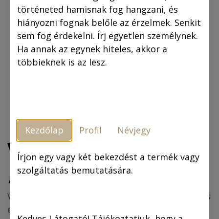
történeted hamisnak fog hangzani, és
hiányozni fognak belőle az érzelmek. Senkit
sem fog érdekelni. Írj egyetlen személynek.
Ha annak az egynek hiteles, akkor a
többieknek is az lesz.
Kezdőlap
Profil
Névjegy
Vászonkép: „A”
Írjon egy vagy két bekezdést a termék vagy
„Hobbs” 35x50 cm
szolgáltatás bemutatására.
Vászonkép-megrendelést csak előzetes kifizetés
esetén (bankkártya) fogadjuk.
Kedves Látogató! Tájékoztatjuk, hogy a