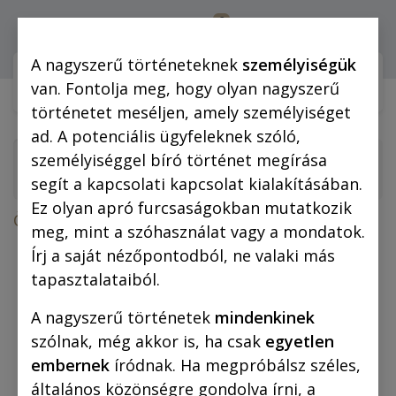
0
Bejelentkezés
A nagyszerű történeteknek
személyiségük
Webshop (mobilra)
Webshop (
van. Fontolja meg, hogy olyan nagyszerű
történetet meséljen, amely személyiséget
ad. A potenciális ügyfeleknek szóló,
személyiséggel bíró történet megírása
segít a kapcsolati kapcsolat kialakításában.
Ez olyan apró furcsaságokban mutatkozik
Összes termék
meg, mint a szóhasználat vagy a mondatok.
Vászonkép: „A” „Hobbs” 35x50 cm
Írj a saját nézőpontodból, ne valaki más
tapasztalataiból.
A nagyszerű történetek
mindenkinek
szólnak, még akkor is, ha csak
egyetlen
embernek
íródnak. Ha megpróbálsz széles,
általános közönségre gondolva írni, a