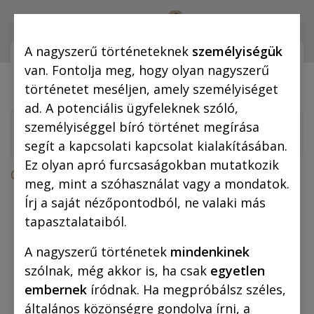
0
Bejelentkezés
A nagyszerű történeteknek
személyiségük
Webshop (mobilra)
Webshop (
van. Fontolja meg, hogy olyan nagyszerű
történetet meséljen, amely személyiséget
ad. A potenciális ügyfeleknek szóló,
személyiséggel bíró történet megírása
segít a kapcsolati kapcsolat kialakításában.
Ez olyan apró furcsaságokban mutatkozik
Összes termék
meg, mint a szóhasználat vagy a mondatok.
Vászonkép: „B” „Tánc- és illemleckék” 35x50
Írj a saját nézőpontodból, ne valaki más
cm
tapasztalataiból.
A nagyszerű történetek
mindenkinek
szólnak, még akkor is, ha csak
egyetlen
embernek
íródnak. Ha megpróbálsz széles,
általános közönségre gondolva írni, a