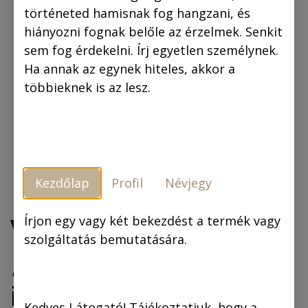
történeted hamisnak fog hangzani, és
hiányozni fognak belőle az érzelmek. Senkit
sem fog érdekelni. Írj egyetlen személynek.
Ha annak az egynek hiteles, akkor a
többieknek is az lesz.
Kezdőlap
Profil
Névjegy
Vászonkép: „B”
Írjon egy vagy két bekezdést a termék vagy
szolgáltatás bemutatására.
„Tánc- és
illemleckék” 35x50
Kedves Látogató! Tájékoztatjuk, hogy a