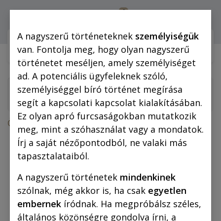
0
Bejelentkezés
A nagyszerű történeteknek
személyiségük
Webshop (mobilra)
Webshop (
van. Fontolja meg, hogy olyan nagyszerű
történetet meséljen, amely személyiséget
ad. A potenciális ügyfeleknek szóló,
személyiséggel bíró történet megírása
segít a kapcsolati kapcsolat kialakításában.
Ez olyan apró furcsaságokban mutatkozik
Összes termék
Ajándéktárgyak
meg, mint a szóhasználat vagy a mondatok.
Vászonkép: „Fülig Jimmy és Pollinó tábornok”
Írj a saját nézőpontodból, ne valaki más
40x60 cm
tapasztalataiból.
A nagyszerű történetek
mindenkinek
szólnak, még akkor is, ha csak
egyetlen
embernek
íródnak. Ha megpróbálsz széles,
általános közönségre gondolva írni, a