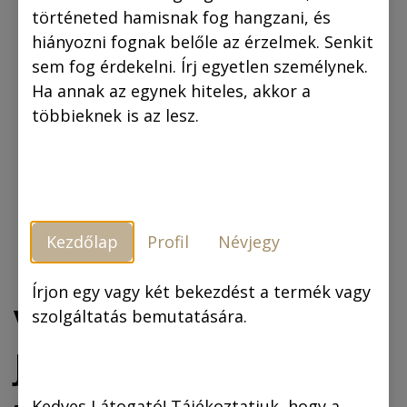
történeted hamisnak fog hangzani, és
hiányozni fognak belőle az érzelmek. Senkit
sem fog érdekelni. Írj egyetlen személynek.
Ha annak az egynek hiteles, akkor a
többieknek is az lesz.
Kezdőlap
Profil
Névjegy
Írjon egy vagy két bekezdést a termék vagy
Vászonkép: „Fülig
szolgáltatás bemutatására.
Jimmy és Pollinó
Kedves Látogató! Tájékoztatjuk, hogy a