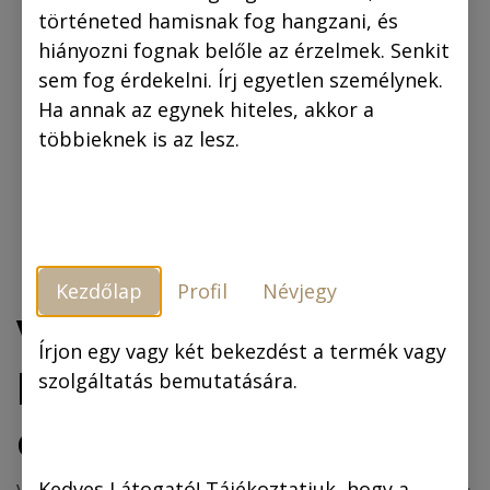
történeted hamisnak fog hangzani, és
hiányozni fognak belőle az érzelmek. Senkit
sem fog érdekelni. Írj egyetlen személynek.
Ha annak az egynek hiteles, akkor a
többieknek is az lesz.
Kezdőlap
Profil
Névjegy
Vászonkép: Piszkos
Írjon egy vagy két bekezdést a termék vagy
Fred közbelép 40x60
szolgáltatás bemutatására.
cm
Kedves Látogató! Tájékoztatjuk, hogy a