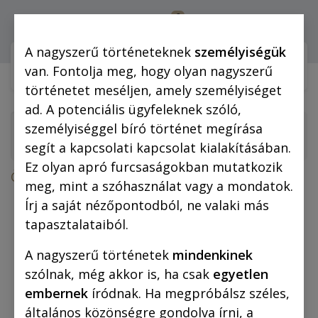
0
Bejelentkezés
A nagyszerű történeteknek
személyiségük
Webshop (mobilra)
Webshop (
van. Fontolja meg, hogy olyan nagyszerű
történetet meséljen, amely személyiséget
ad. A potenciális ügyfeleknek szóló,
személyiséggel bíró történet megírása
segít a kapcsolati kapcsolat kialakításában.
Ez olyan apró furcsaságokban mutatkozik
Összes termék
meg, mint a szóhasználat vagy a mondatok.
Vászonkép: Piszkos Fred közbelép 40x60 cm
Írj a saját nézőpontodból, ne valaki más
tapasztalataiból.
A nagyszerű történetek
mindenkinek
szólnak, még akkor is, ha csak
egyetlen
embernek
íródnak. Ha megpróbálsz széles,
általános közönségre gondolva írni, a