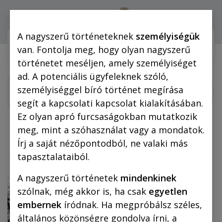
0
Bejelentkezés
A nagyszerű történeteknek
személyiségük
Webshop (mobilra)
Webshop (
van. Fontolja meg, hogy olyan nagyszerű
történetet meséljen, amely személyiséget
ad. A potenciális ügyfeleknek szóló,
személyiséggel bíró történet megírása
segít a kapcsolati kapcsolat kialakításában.
Ez olyan apró furcsaságokban mutatkozik
meg, mint a szóhasználat vagy a mondatok.
Írj a saját nézőpontodból, ne valaki más
tapasztalataiból.
A nagyszerű történetek
mindenkinek
szólnak, még akkor is, ha csak
egyetlen
embernek
íródnak. Ha megpróbálsz széles,
általános közönségre gondolva írni, a