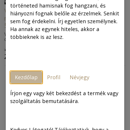
történeted hamisnak fog hangzani, és
Vászonkép: A
hiányozni fognak belőle az érzelmek. Senkit
megkerült cirkáló
A kőszívű ember fiai
sem fog érdekelni. Írj egyetlen személynek.
50x50 cm
(színes képregény)
Ha annak az egynek hiteles, akkor a
Vászonkép-megrendelést
többieknek is az lesz.
csak előzetes kifizetés
esetén (bankkártya)
25.000,00
Ft
6.990,00
Ft
fogadjuk.
22.500,00
Ft
5.941,50
Ft
ÁTFUTÁSI IDŐ: AKÁR 10
MUNKANAP!
Kezdőlap
Profil
Névjegy
Írjon egy vagy két bekezdést a termék vagy
szolgáltatás bemutatására.
Kedves Látogató! Tájékoztatjuk, hogy a